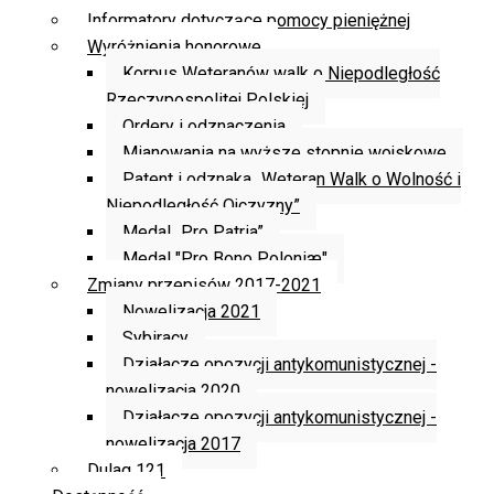
Informatory dotyczące pomocy pieniężnej
Wyróżnienia honorowe
Korpus Weteranów walk o Niepodległość
Rzeczypospolitej Polskiej
Ordery i odznaczenia
Mianowania na wyższe stopnie wojskowe
Patent i odznaka „Weteran Walk o Wolność i
Niepodległość Ojczyzny”
Medal „Pro Patria”
Medal "Pro Bono Poloniæ"
Zmiany przepisów 2017-2021
Nowelizacja 2021
Sybiracy
Działacze opozycji antykomunistycznej -
nowelizacja 2020
Działacze opozycji antykomunistycznej -
nowelizacja 2017
Dulag 121