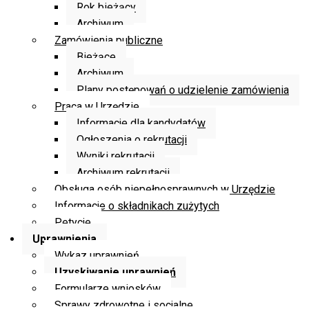
Rok bieżący
Archiwum
Zamówienia publiczne
Bieżące
Archiwum
Plany postępowań o udzielenie zamówienia
Praca w Urzędzie
Informacje dla kandydatów
Ogłoszenia o rekrutacji
Wyniki rekrutacji
Archiwum rekrutacji
Obsługa osób niepełnosprawnych w Urzędzie
Informacje o składnikach zużytych
Petycje
Uprawnienia
Wykaz uprawnień
Uzyskiwanie uprawnień
Formularze wniosków
Sprawy zdrowotne i socjalne