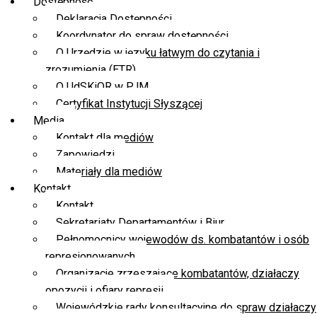
Dostępność
Deklaracja Dostępności
Koordynator do spraw dostępności
O Urzędzie w języku łatwym do czytania i
zrozumienia (ETR)
O UdSKiOR w PJM
Certyfikat Instytucji Słyszącej
Media
Kontakt dla mediów
Zapowiedzi
Materiały dla mediów
Kontakt
Kontakt
Sekretariaty Departamentów i Biur
Pełnomocnicy wojewodów ds. kombatantów i osób
represjonowanych
Organizacje zrzeszające kombatantów, działaczy
opozycji i ofiary represji
Wojewódzkie rady konsultacyjne do spraw działaczy