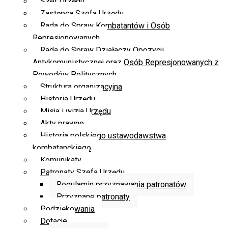
Szef Urzędu
Zastępca Szefa Urzędu
Rada do Spraw Kombatantów i Osób
Represjonowanych
Rada do Spraw Działaczy Opozycji
Antykomunistycznej oraz Osób Represjonowanych z
Powodów Politycznych
Struktura organizacyjna
Historia Urzędu
Misja i wizja Urzędu
Akty prawne
Historia polskiego ustawodawstwa
kombatanckiego
Komunikaty
Patronaty Szefa Urzędu
Regulamin przyznawania patronatów
Przyznane patronaty
Podziękowania
Dotacje