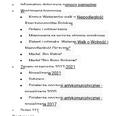
Informatory dotyczące pomocy pieniężnej
Wyróżnienia honorowe
Korpus Weteranów walk o Niepodległość
Rzeczypospolitej Polskiej
Ordery i odznaczenia
Mianowania na wyższe stopnie wojskowe
Patent i odznaka „Weteran Walk o Wolność i
Niepodległość Ojczyzny”
Medal „Pro Patria”
Medal "Pro Bono Poloniæ"
Zmiany przepisów 2017-2021
Nowelizacja 2021
Sybiracy
Działacze opozycji antykomunistycznej -
nowelizacja 2020
Działacze opozycji antykomunistycznej -
nowelizacja 2017
Dulag 121