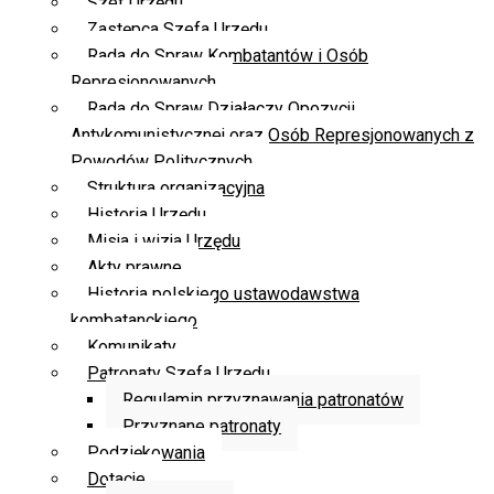
Szef Urzędu
Zastępca Szefa Urzędu
Rada do Spraw Kombatantów i Osób
Represjonowanych
Rada do Spraw Działaczy Opozycji
Antykomunistycznej oraz Osób Represjonowanych z
Powodów Politycznych
Struktura organizacyjna
Historia Urzędu
Misja i wizja Urzędu
Akty prawne
Historia polskiego ustawodawstwa
kombatanckiego
Komunikaty
Patronaty Szefa Urzędu
Regulamin przyznawania patronatów
Przyznane patronaty
Podziękowania
Dotacje