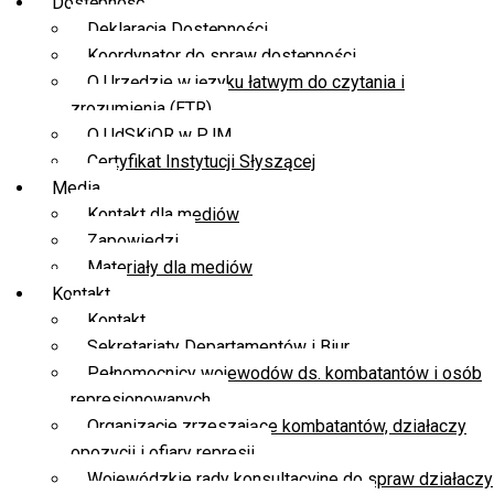
Dostępność
Deklaracja Dostępności
Koordynator do spraw dostępności
O Urzędzie w języku łatwym do czytania i
zrozumienia (ETR)
O UdSKiOR w PJM
Certyfikat Instytucji Słyszącej
Media
Kontakt dla mediów
Zapowiedzi
Materiały dla mediów
Kontakt
Kontakt
Sekretariaty Departamentów i Biur
Pełnomocnicy wojewodów ds. kombatantów i osób
represjonowanych
Organizacje zrzeszające kombatantów, działaczy
opozycji i ofiary represji
Wojewódzkie rady konsultacyjne do spraw działaczy