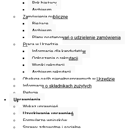
Rok bieżący
Archiwum
Zamówienia publiczne
Bieżące
Archiwum
Plany postępowań o udzielenie zamówienia
Praca w Urzędzie
Informacje dla kandydatów
Ogłoszenia o rekrutacji
Wyniki rekrutacji
Archiwum rekrutacji
Obsługa osób niepełnosprawnych w Urzędzie
Informacje o składnikach zużytych
Petycje
Uprawnienia
Wykaz uprawnień
Uzyskiwanie uprawnień
Formularze wniosków
Sprawy zdrowotne i socjalne