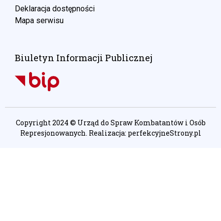
Deklaracja dostępności
Mapa serwisu
Biuletyn Informacji Publicznej
Copyright 2024 © Urząd do Spraw Kombatantów i Osób
Represjonowanych. Realizacja:
perfekcyjneStrony.pl
Ta witryna wykorzystuje pliki cookie. Są
one niezbędne do tego, aby jak
najlepiej wykorzystać zasoby strony
internetowej, na której się znajdujesz.
Żadna ze znajdujących się w nich
informacji, nie będzie służyć do
zidentyfikowania Ciebie.