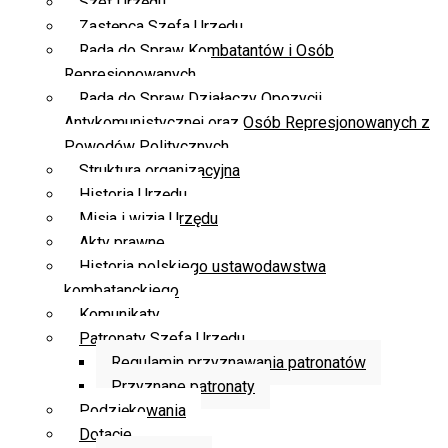
Szef Urzędu
Zastępca Szefa Urzędu
Rada do Spraw Kombatantów i Osób
Represjonowanych
Rada do Spraw Działaczy Opozycji
Antykomunistycznej oraz Osób Represjonowanych z
Powodów Politycznych
Struktura organizacyjna
Historia Urzędu
Misja i wizja Urzędu
Akty prawne
Historia polskiego ustawodawstwa
kombatanckiego
Komunikaty
Patronaty Szefa Urzędu
Regulamin przyznawania patronatów
Przyznane patronaty
Podziękowania
Dotacje