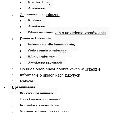
Rok bieżący
Archiwum
Zamówienia publiczne
Bieżące
Archiwum
Plany postępowań o udzielenie zamówienia
Praca w Urzędzie
Informacje dla kandydatów
Ogłoszenia o rekrutacji
Wyniki rekrutacji
Archiwum rekrutacji
Obsługa osób niepełnosprawnych w Urzędzie
Informacje o składnikach zużytych
Petycje
Uprawnienia
Wykaz uprawnień
Uzyskiwanie uprawnień
Formularze wniosków
Sprawy zdrowotne i socjalne