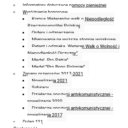
Informatory dotyczące pomocy pieniężnej
Wyróżnienia honorowe
Korpus Weteranów walk o Niepodległość
Rzeczypospolitej Polskiej
Ordery i odznaczenia
Mianowania na wyższe stopnie wojskowe
Patent i odznaka „Weteran Walk o Wolność i
Niepodległość Ojczyzny”
Medal „Pro Patria”
Medal "Pro Bono Poloniæ"
Zmiany przepisów 2017-2021
Nowelizacja 2021
Sybiracy
Działacze opozycji antykomunistycznej -
nowelizacja 2020
Działacze opozycji antykomunistycznej -
nowelizacja 2017
Dulag 121