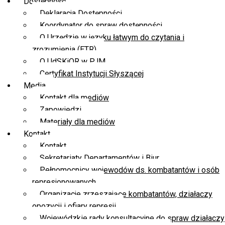
Dostępność
Deklaracja Dostępności
Koordynator do spraw dostępności
O Urzędzie w języku łatwym do czytania i
zrozumienia (ETR)
O UdSKiOR w PJM
Certyfikat Instytucji Słyszącej
Media
Kontakt dla mediów
Zapowiedzi
Materiały dla mediów
Kontakt
Kontakt
Sekretariaty Departamentów i Biur
Pełnomocnicy wojewodów ds. kombatantów i osób
represjonowanych
Organizacje zrzeszające kombatantów, działaczy
opozycji i ofiary represji
Wojewódzkie rady konsultacyjne do spraw działaczy