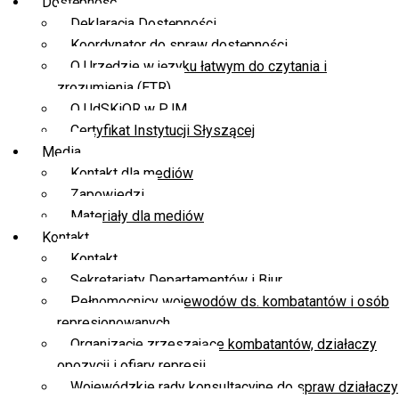
Dostępność
Deklaracja Dostępności
Koordynator do spraw dostępności
O Urzędzie w języku łatwym do czytania i
zrozumienia (ETR)
O UdSKiOR w PJM
Certyfikat Instytucji Słyszącej
Media
Kontakt dla mediów
Zapowiedzi
Materiały dla mediów
Kontakt
Kontakt
Sekretariaty Departamentów i Biur
Pełnomocnicy wojewodów ds. kombatantów i osób
represjonowanych
Organizacje zrzeszające kombatantów, działaczy
opozycji i ofiary represji
Wojewódzkie rady konsultacyjne do spraw działaczy