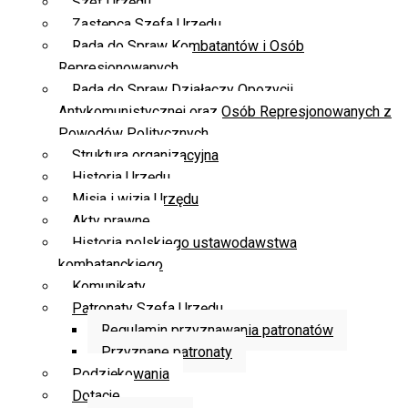
Szef Urzędu
Zastępca Szefa Urzędu
Rada do Spraw Kombatantów i Osób
Represjonowanych
Rada do Spraw Działaczy Opozycji
Antykomunistycznej oraz Osób Represjonowanych z
Powodów Politycznych
Struktura organizacyjna
Historia Urzędu
Misja i wizja Urzędu
Akty prawne
Historia polskiego ustawodawstwa
kombatanckiego
Komunikaty
Patronaty Szefa Urzędu
Regulamin przyznawania patronatów
Przyznane patronaty
Podziękowania
Dotacje