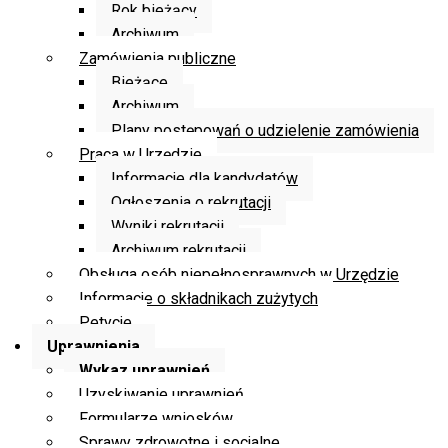
Rok bieżący
Archiwum
Zamówienia publiczne
Bieżące
Archiwum
Plany postępowań o udzielenie zamówienia
Praca w Urzędzie
Informacje dla kandydatów
Ogłoszenia o rekrutacji
Wyniki rekrutacji
Archiwum rekrutacji
Obsługa osób niepełnosprawnych w Urzędzie
Informacje o składnikach zużytych
Petycje
Uprawnienia
Wykaz uprawnień
Uzyskiwanie uprawnień
Formularze wniosków
Sprawy zdrowotne i socjalne