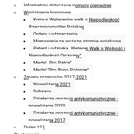
Informatory dotyczące pomocy pieniężnej
Wyróżnienia honorowe
Korpus Weteranów walk o Niepodległość
Rzeczypospolitej Polskiej
Ordery i odznaczenia
Mianowania na wyższe stopnie wojskowe
Patent i odznaka „Weteran Walk o Wolność i
Niepodległość Ojczyzny”
Medal „Pro Patria”
Medal "Pro Bono Poloniæ"
Zmiany przepisów 2017-2021
Nowelizacja 2021
Sybiracy
Działacze opozycji antykomunistycznej -
nowelizacja 2020
Działacze opozycji antykomunistycznej -
nowelizacja 2017
Dulag 121