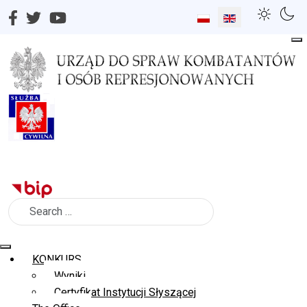
Select your language
Search
KONKURS
Wyniki
Certyfikat Instytucji Słyszącej