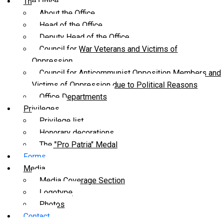
The Office
About the Office
Head of the Office
Deputy Head of the Office
Council for War Veterans and Victims of
Oppression
Council for Anticommunist Opposition Members and
Victims of Oppression due to Political Reasons
Office Departments
Privileges
Privilege list
Honorary decorations
The "Pro Patria" Medal
Forms
Media
Media Coverage Section
Logotype
Photos
Contact