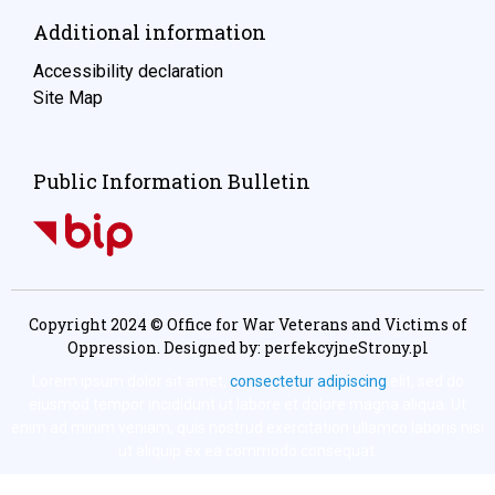
Additional information
Accessibility declaration
Site Map
Public Information Bulletin
Copyright 2024 © Office for War Veterans and Victims of
Oppression. Designed by:
perfekcyjneStrony.pl
Lorem ipsum dolor sit amet,
consectetur adipiscing
elit, sed do
eiusmod tempor incididunt ut labore et dolore magna aliqua. Ut
enim ad minim veniam, quis nostrud exercitation ullamco laboris nisi
ut aliquip ex ea commodo consequat.