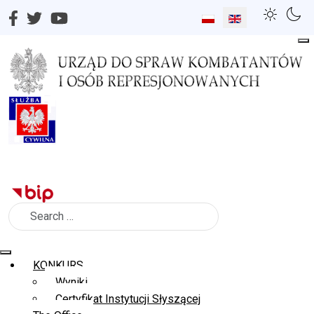
Select your language
Search
KONKURS
Wyniki
Certyfikat Instytucji Słyszącej