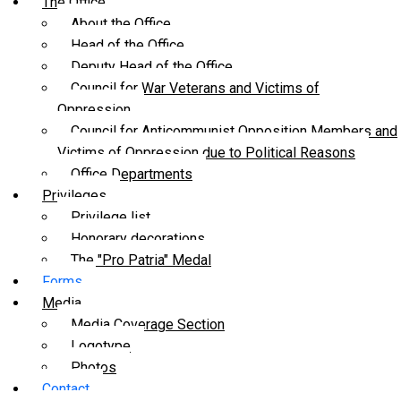
The Office
About the Office
Head of the Office
Deputy Head of the Office
Council for War Veterans and Victims of
Oppression
Council for Anticommunist Opposition Members and
Victims of Oppression due to Political Reasons
Office Departments
Privileges
Privilege list
Honorary decorations
The "Pro Patria" Medal
Forms
Media
Media Coverage Section
Logotype
Photos
Contact