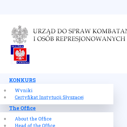
Select your language
KONKURS
Wyniki
Certyfikat Instytucji Słyszącej
The Office
About the Office
Head of the Office