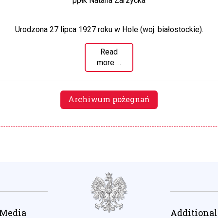
ppłk Natalia Zarzycka
Urodzona 27 lipca 1927 roku w Hole (woj. białostockie).
Read
more …
Archiwum pożegnań
 Media
Additional