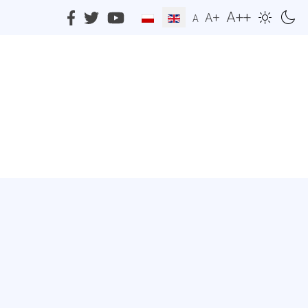
A++
A+
A