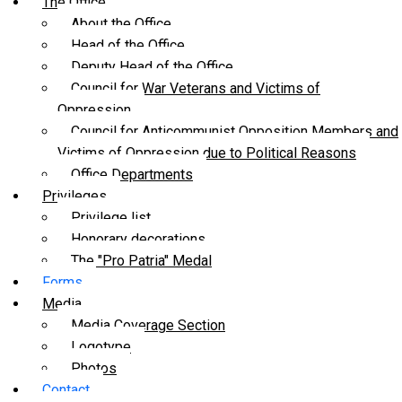
The Office
About the Office
Head of the Office
Deputy Head of the Office
Council for War Veterans and Victims of
Oppression
Council for Anticommunist Opposition Members and
Victims of Oppression due to Political Reasons
Office Departments
Privileges
Privilege list
Honorary decorations
The "Pro Patria" Medal
Forms
Media
Media Coverage Section
Logotype
Photos
Contact