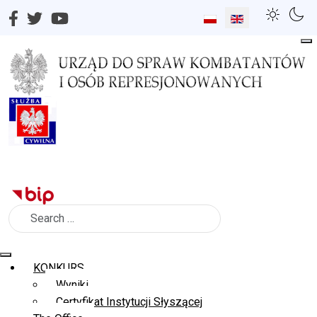
Select your language
Search
KONKURS
Wyniki
Certyfikat Instytucji Słyszącej