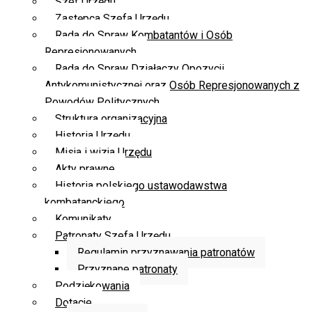
Szef Urzędu
Zastępca Szefa Urzędu
Rada do Spraw Kombatantów i Osób
Represjonowanych
Rada do Spraw Działaczy Opozycji
Antykomunistycznej oraz Osób Represjonowanych z
Powodów Politycznych
Struktura organizacyjna
Historia Urzędu
Misja i wizja Urzędu
Akty prawne
Historia polskiego ustawodawstwa
kombatanckiego
Komunikaty
Patronaty Szefa Urzędu
Regulamin przyznawania patronatów
Przyznane patronaty
Podziękowania
Dotacje