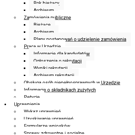
Rok bieżący
Archiwum
Zamówienia publiczne
Bieżące
Archiwum
Plany postępowań o udzielenie zamówienia
Praca w Urzędzie
Informacje dla kandydatów
Ogłoszenia o rekrutacji
Wyniki rekrutacji
Archiwum rekrutacji
Obsługa osób niepełnosprawnych w Urzędzie
Informacje o składnikach zużytych
Petycje
Uprawnienia
Wykaz uprawnień
Uzyskiwanie uprawnień
Formularze wniosków
Sprawy zdrowotne i socjalne