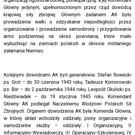
organizacją ogólnonarodową, ponadpartyjną, a jej Komendant
Główny jedynym, upełnomocnionym przez rząd dowódcą
krajowej siły zbrojnej. Głównym zadaniem AK było
prowadzenie walki o odzyskanie niepodległości przez
organizowanie i prowadzenie samoobrony i przygotowanie
armii podziemnej na okres powstania, które miało
wybuchnąć na ziemiach polskich w okresie militarnego
załamania Niemiec.
Kolejnymi dowódcami AK byli generałowie: Stefan Rowecki
ps. Grot – do 30 czerwca 1943 roku, Tadeusz Komorowski
ps. Bór – do 2 października 1944 roku, Leopold Okulicki ps.
Niedźwiadek – do 19 stycznia 1945 roku. Komendant
Główny AK podlegał Naczelnemu Wodzowi Polskich Sił
Zbrojnych. Organem dowodzenia AK była Komenda Główna,
w której skład wchodziły oddziały, piony organizacyjne i
samodzielne służby – oddziały: I Organizacyjny, II
Informacyjno-Wywiadowczy, III Operacyjno-Szkoleniowy, IV