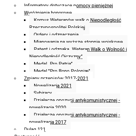
Informatory dotyczące pomocy pieniężnej
Wyróżnienia honorowe
Korpus Weteranów walk o Niepodległość
Rzeczypospolitej Polskiej
Ordery i odznaczenia
Mianowania na wyższe stopnie wojskowe
Patent i odznaka „Weteran Walk o Wolność i
Niepodległość Ojczyzny”
Medal „Pro Patria”
Medal "Pro Bono Poloniæ"
Zmiany przepisów 2017-2021
Nowelizacja 2021
Sybiracy
Działacze opozycji antykomunistycznej -
nowelizacja 2020
Działacze opozycji antykomunistycznej -
nowelizacja 2017
Dulag 121