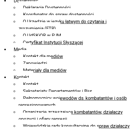
Dostępność
Deklaracja Dostępności
Koordynator do spraw dostępności
O Urzędzie w języku łatwym do czytania i
zrozumienia (ETR)
O UdSKiOR w PJM
Certyfikat Instytucji Słyszącej
Media
Kontakt dla mediów
Zapowiedzi
Materiały dla mediów
Kontakt
Kontakt
Sekretariaty Departamentów i Biur
Pełnomocnicy wojewodów ds. kombatantów i osób
represjonowanych
Organizacje zrzeszające kombatantów, działaczy
opozycji i ofiary represji
Wojewódzkie rady konsultacyjne do spraw działaczy