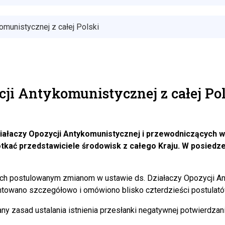
munistycznej z całej Polski
ji Antykomunistycznej z całej Po
ałaczy Opozycji Antykomunistycznej i przewodniczących woj
otkać przedstawiciele środowisk z całego Kraju. W posiedze
ch postulowanym zmianom w ustawie ds. Działaczy Opozycji Ant
entowano szczegółowo i omówiono blisko czterdzieści postula
 zasad ustalania istnienia przesłanki negatywnej potwierdzania