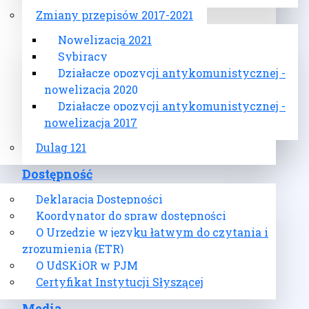
Zmiany przepisów 2017-2021
Nowelizacja 2021
Sybiracy
Działacze opozycji antykomunistycznej -
nowelizacja 2020
Działacze opozycji antykomunistycznej -
nowelizacja 2017
Dulag 121
Dostępność
Deklaracja Dostępności
Koordynator do spraw dostępności
O Urzędzie w języku łatwym do czytania i
zrozumienia (ETR)
O UdSKiOR w PJM
Certyfikat Instytucji Słyszącej