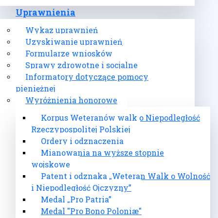
Uprawnienia
Wykaz uprawnień
Uzyskiwanie uprawnień
Formularze wniosków
Sprawy zdrowotne i socjalne
Informatory dotyczące pomocy
pieniężnej
Wyróżnienia honorowe
Korpus Weteranów walk o Niepodległość
Rzeczypospolitej Polskiej
Ordery i odznaczenia
Mianowania na wyższe stopnie
wojskowe
Patent i odznaka „Weteran Walk o Wolność
i Niepodległość Ojczyzny”
Medal „Pro Patria”
Medal "Pro Bono Poloniæ"