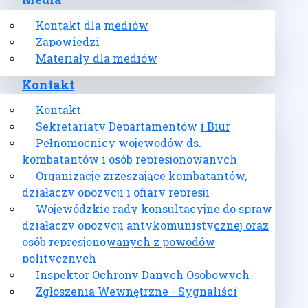
Media
Kontakt dla mediów
Zapowiedzi
Materiały dla mediów
Kontakt
Kontakt
Sekretariaty Departamentów i Biur
Pełnomocnicy wojewodów ds.
kombatantów i osób represjonowanych
Organizacje zrzeszające kombatantów,
działaczy opozycji i ofiary represji
Wojewódzkie rady konsultacyjne do spraw
działaczy opozycji antykomunistycznej oraz
osób represjonowanych z powodów
politycznych
Inspektor Ochrony Danych Osobowych
Zgłoszenia Wewnętrzne - Sygnaliści