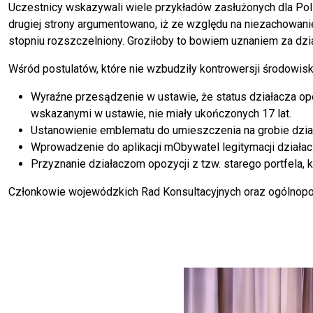
Uczestnicy wskazywali wiele przykładów zasłużonych dla Polski
drugiej strony argumentowano, iż ze względu na niezachowan
stopniu rozszczelniony. Groziłoby to bowiem uznaniem za dzi
Wśród postulatów, które nie wzbudziły kontrowersji środowiska
Wyraźne przesądzenie w ustawie, że status działacza op
wskazanymi w ustawie, nie miały ukończonych 17 lat.
Ustanowienie emblematu do umieszczenia na grobie dział
Wprowadzenie do aplikacji mObywatel legitymacji działa
Przyznanie działaczom opozycji z tzw. starego portfela, 
Członkowie wojewódzkich Rad Konsultacyjnych oraz ogólnopols