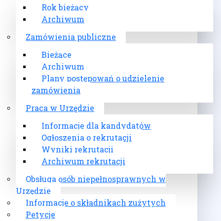
Rok bieżący
Archiwum
Zamówienia publiczne
Bieżące
Archiwum
Plany postępowań o udzielenie
zamówienia
Praca w Urzędzie
Informacje dla kandydatów
Ogłoszenia o rekrutacji
Wyniki rekrutacji
Archiwum rekrutacji
Obsługa osób niepełnosprawnych w
Urzędzie
Informacje o składnikach zużytych
Petycje