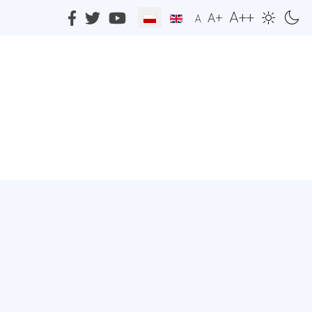
A++
A+
A