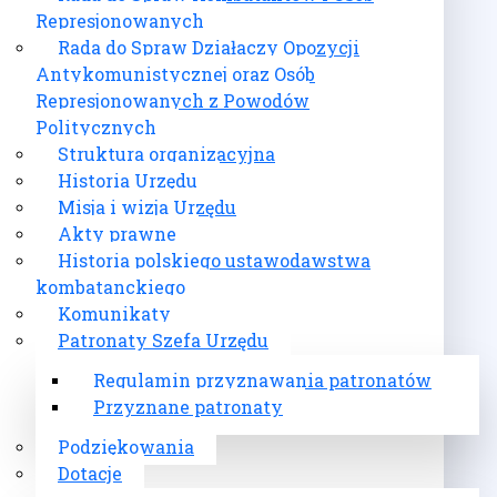
Represjonowanych
Rada do Spraw Działaczy Opozycji
Antykomunistycznej oraz Osób
Represjonowanych z Powodów
Politycznych
Struktura organizacyjna
Historia Urzędu
Misja i wizja Urzędu
Akty prawne
Historia polskiego ustawodawstwa
kombatanckiego
Komunikaty
Patronaty Szefa Urzędu
Regulamin przyznawania patronatów
Przyznane patronaty
Podziękowania
Dotacje