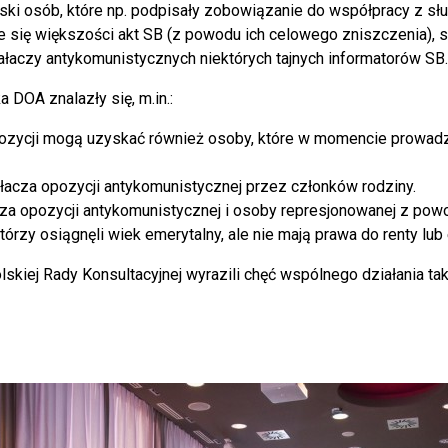
 osób, które np. podpisały zobowiązanie do współpracy z służba
ie się większości akt SB (z powodu ich celowego zniszczenia),
ałaczy antykomunistycznych niektórych tajnych informatorów SB.
 DOA znalazły się, m.in.:
ozycji mogą uzyskać również osoby, które w momencie prowadzen
acza opozycji antykomunistycznej przez członków rodziny.
cza opozycji antykomunistycznej i osoby represjonowanej z pow
którzy osiągnęli wiek emerytalny, ale nie mają prawa do renty 
kiej Rady Konsultacyjnej wyrazili chęć wspólnego działania ta