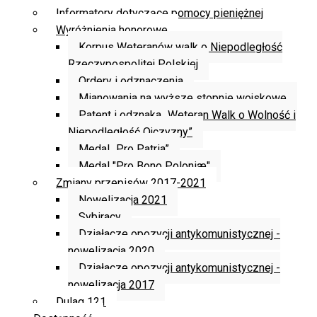
Informatory dotyczące pomocy pieniężnej
Wyróżnienia honorowe
Korpus Weteranów walk o Niepodległość
Rzeczypospolitej Polskiej
Ordery i odznaczenia
Mianowania na wyższe stopnie wojskowe
Patent i odznaka „Weteran Walk o Wolność i
Niepodległość Ojczyzny”
Medal „Pro Patria”
Medal "Pro Bono Poloniæ"
Zmiany przepisów 2017-2021
Nowelizacja 2021
Sybiracy
Działacze opozycji antykomunistycznej -
nowelizacja 2020
Działacze opozycji antykomunistycznej -
nowelizacja 2017
Dulag 121