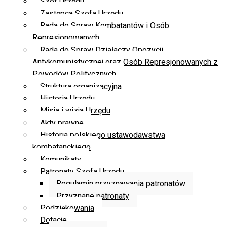
Szef Urzędu
Zastępca Szefa Urzędu
Rada do Spraw Kombatantów i Osób
Represjonowanych
Rada do Spraw Działaczy Opozycji
Antykomunistycznej oraz Osób Represjonowanych z
Powodów Politycznych
Struktura organizacyjna
Historia Urzędu
Misja i wizja Urzędu
Akty prawne
Historia polskiego ustawodawstwa
kombatanckiego
Komunikaty
Patronaty Szefa Urzędu
Regulamin przyznawania patronatów
Przyznane patronaty
Podziękowania
Dotacje