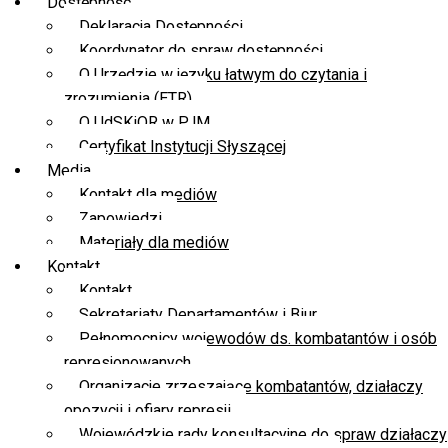
Dostępność
Deklaracja Dostępności
Koordynator do spraw dostępności
O Urzędzie w języku łatwym do czytania i
zrozumienia (ETR)
O UdSKiOR w PJM
Certyfikat Instytucji Słyszącej
Media
Kontakt dla mediów
Zapowiedzi
Materiały dla mediów
Kontakt
Kontakt
Sekretariaty Departamentów i Biur
Pełnomocnicy wojewodów ds. kombatantów i osób
represjonowanych
Organizacje zrzeszające kombatantów, działaczy
opozycji i ofiary represji
Wojewódzkie rady konsultacyjne do spraw działaczy