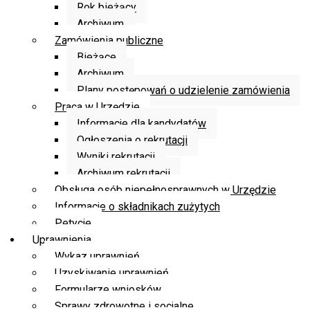
Rok bieżący
Archiwum
Zamówienia publiczne
Bieżące
Archiwum
Plany postępowań o udzielenie zamówienia
Praca w Urzędzie
Informacje dla kandydatów
Ogłoszenia o rekrutacji
Wyniki rekrutacji
Archiwum rekrutacji
Obsługa osób niepełnosprawnych w Urzędzie
Informacje o składnikach zużytych
Petycje
Uprawnienia
Wykaz uprawnień
Uzyskiwanie uprawnień
Formularze wniosków
Sprawy zdrowotne i socjalne