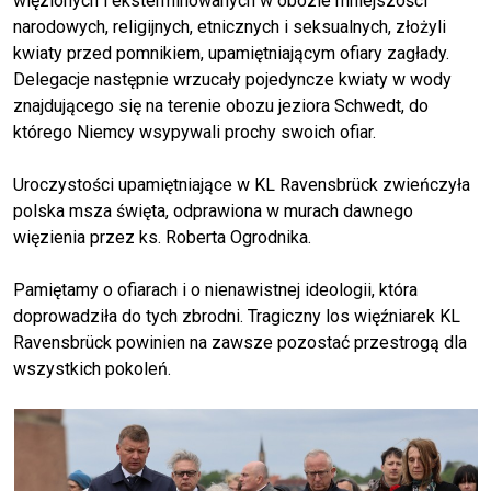
więzionych i eksterminowanych w obozie mniejszości
narodowych, religijnych, etnicznych i seksualnych, złożyli
kwiaty przed pomnikiem, upamiętniającym ofiary zagłady.
Delegacje następnie wrzucały pojedyncze kwiaty w wody
znajdującego się na terenie obozu jeziora Schwedt, do
którego Niemcy wsypywali prochy swoich ofiar.
Uroczystości upamiętniające w KL Ravensbrück zwieńczyła
polska msza święta, odprawiona w murach dawnego
więzienia przez ks. Roberta Ogrodnika.
Pamiętamy o ofiarach i o nienawistnej ideologii, która
doprowadziła do tych zbrodni. Tragiczny los więźniarek KL
Ravensbrück powinien na zawsze pozostać przestrogą dla
wszystkich pokoleń.