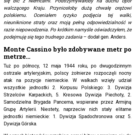
się bić z Niemcami. Podtrzymywałoby
na duchu opór
walczącego Kraju. Przyniosłoby dużą chwałę orężowi
polskiemu. Oceniałem ryzyko podjęcia tej walki,
nieuniknione straty oraz moją pełną odpowiedzialność w
razie niepowodzenia. Po krótkim namyśle oświadczyłem, że
podejmuję się tego trudnego zadania
– dodał gen. Anders.
Monte Cassino było zdobywane metr po
metrze…
Tuż po północy, 12 maja 1944 roku, po dwugodzinnym
ostrzale artyleryjskim, polscy żołnierze rozpoczęli nocny
atak na pozycje niemieckie. W walkach wzięły udział
wszystkie jednostki 2. Korpusu Polskiego: 3. Dywizja
Strzelców Karpackich, 5. Kresowa Dywizja Piechoty, 2.
Samodzielna Brygada Pancerna, wspierane przez Armijną
Grupę Artylerii. Niestety, naprzeciw nich stały elitarne
jednostki niemieckie: 1. Dywizja Spadochronowa oraz 5.
Dywizja Górska.