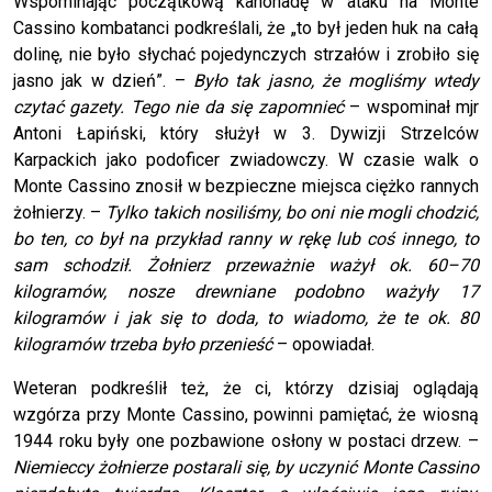
Wspominając początkową kanonadę w ataku na Monte
Cassino kombatanci podkreślali, że „to był jeden huk na całą
dolinę, nie było słychać pojedynczych strzałów i zrobiło się
jasno jak w dzień”. –
Było tak jasno, że mogliśmy wtedy
czytać gazety. Tego nie da się zapomnieć
– wspominał mjr
Antoni Łapiński, który służył w 3. Dywizji Strzelców
Karpackich jako podoficer zwiadowczy. W czasie walk o
Monte Cassino znosił w bezpieczne miejsca ciężko rannych
żołnierzy. –
Tylko takich nosiliśmy, bo oni nie mogli chodzić,
bo ten, co był na przykład ranny w rękę lub coś innego, to
sam schodził. Żołnierz przeważnie ważył ok. 60–70
kilogramów, nosze drewniane podobno ważyły 17
kilogramów i jak się to doda, to wiadomo, że te ok. 80
kilogramów trzeba było przenieść
– opowiadał.
Weteran podkreślił też, że ci, którzy dzisiaj oglądają
wzgórza przy Monte Cassino, powinni pamiętać, że wiosną
1944 roku były one pozbawione osłony w postaci drzew. –
Niemieccy żołnierze postarali się, by uczynić Monte Cassino