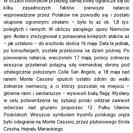
W oczach historyków przebieg samej bitwy ogranicza się do
kilku zasadniczych faktów: pierwsze natarcie
wyprowadzone przez Polaków nie powiodło się i zostało
okupione ogromnymi stratami – było to aż ok. 1,8 tys.
poległych i rannych. W obliczu zaciętego oporu Niemców
gen. Anders zrezygnował z ponawiania kolejnych ataków aż
– jak ustalono – do wschodu słońca 16 maja. Data ta jednak,
po konsultacjach, została przełożona na dzień później. Po
ponowieniu natarcia, wieczorem 17 maja, polscy żołnierze
wreszcie przełamali potężną siłę niemieckiej obrony pod
strategicznie położonym Colle San Angelo, a 18 maja nad
ranem Monte Cassino opuścili ostatni zdolni do walki
żołnierze niemieccy, a ci którzy pozostali na miejscu –
głównie ranni i sanitariusze – wywiesili białą flagę. Wysłany
w celu potwierdzenia tej sytuacji polski oddział zawiesił
wówczas nad gruzami proporzec 12. Pułku Ułanów
Podolskich. Wreszcie symbolem tryumfu polskiego oręża
było odegranie na Monte Cassino, przez plutonowego Emila
Czecha, Hejnału Mariackiego.