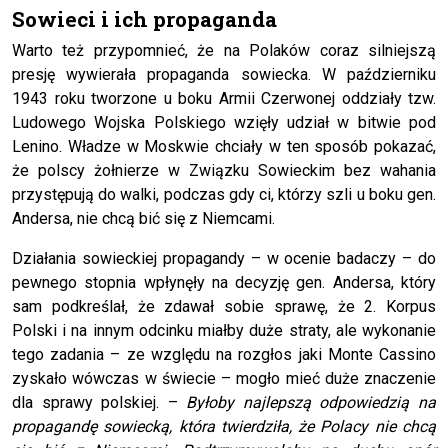
Sowieci i ich propaganda
Warto też przypomnieć, że na Polaków coraz silniejszą
presję wywierała propaganda sowiecka. W październiku
1943 roku tworzone u boku Armii Czerwonej oddziały tzw.
Ludowego Wojska Polskiego wzięły udział w bitwie pod
Lenino. Władze w Moskwie chciały w ten sposób pokazać,
że polscy żołnierze w Związku Sowieckim bez wahania
przystępują do walki, podczas gdy ci, którzy szli u boku gen.
Andersa, nie chcą bić się z Niemcami.
Działania sowieckiej propagandy – w ocenie badaczy – do
pewnego stopnia wpłynęły na decyzję gen. Andersa, który
sam podkreślał, że zdawał sobie sprawę, że 2. Korpus
Polski i na innym odcinku miałby duże straty, ale wykonanie
tego zadania – ze względu na rozgłos jaki Monte Cassino
zyskało wówczas w świecie – mogło mieć duże znaczenie
dla sprawy polskiej. –
Byłoby najlepszą odpowiedzią na
propagandę sowiecką, która twierdziła, że Polacy nie chcą