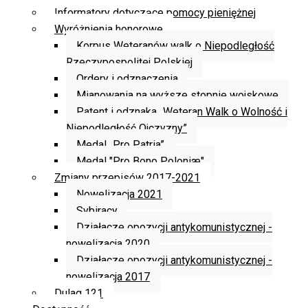
Informatory dotyczące pomocy pieniężnej
Wyróżnienia honorowe
Korpus Weteranów walk o Niepodległość
Rzeczypospolitej Polskiej
Ordery i odznaczenia
Mianowania na wyższe stopnie wojskowe
Patent i odznaka „Weteran Walk o Wolność i
Niepodległość Ojczyzny”
Medal „Pro Patria”
Medal "Pro Bono Poloniæ"
Zmiany przepisów 2017-2021
Nowelizacja 2021
Sybiracy
Działacze opozycji antykomunistycznej -
nowelizacja 2020
Działacze opozycji antykomunistycznej -
nowelizacja 2017
Dulag 121