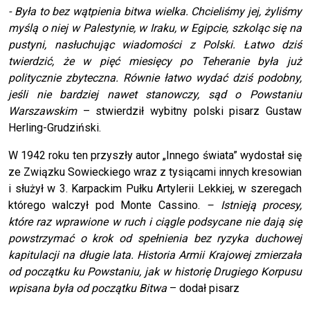
- Była to bez wątpienia bitwa wielka. Chcieliśmy jej, żyliśmy
myślą o niej w Palestynie, w Iraku, w Egipcie, szkoląc się na
pustyni, nasłuchując wiadomości z Polski. Łatwo dziś
twierdzić, że w pięć miesięcy po Teheranie była już
politycznie zbyteczna. Równie łatwo wydać dziś podobny,
jeśli nie bardziej nawet stanowczy, sąd o Powstaniu
Warszawskim
– stwierdził wybitny polski pisarz Gustaw
Herling-Grudziński.
W 1942 roku ten przyszły autor „Innego świata” wydostał się
ze Związku Sowieckiego wraz z tysiącami innych kresowian
i służył w 3. Karpackim Pułku Artylerii Lekkiej, w szeregach
którego walczył pod Monte Cassino.
– Istnieją procesy,
które raz wprawione w ruch i ciągle podsycane nie dają się
powstrzymać o krok od spełnienia bez ryzyka duchowej
kapitulacji na długie lata. Historia Armii Krajowej zmierzała
od początku ku Powstaniu, jak w historię Drugiego Korpusu
wpisana była od początku Bitwa
– dodał pisarz