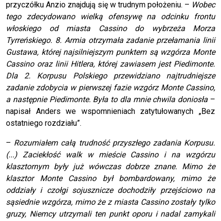
przyczółku Anzio znajdują się w trudnym położeniu. –
Wobec
tego zdecydowano wielką ofensywę na odcinku frontu
włoskiego od miasta Cassino do wybrzeża Morza
Tyrreńskiego. 8. Armia otrzymała zadanie przełamania linii
Gustawa, której najsilniejszym punktem są wzgórza Monte
Cassino oraz linii Hitlera, której zawiasem jest Piedimonte.
Dla 2. Korpusu Polskiego przewidziano najtrudniejsze
zadanie zdobycia w pierwszej fazie wzgórz Monte Cassino,
a następnie Piedimonte. Była to dla mnie chwila doniosła
–
napisał Anders we wspomnieniach zatytułowanych „Bez
ostatniego rozdziału”.
–
Rozumiałem całą trudność przyszłego zadania Korpusu.
(...) Zaciekłość walk w mieście Cassino i na wzgórzu
klasztornym były już wówczas dobrze znane. Mimo że
klasztor Monte Cassino był bombardowany, mimo że
oddziały i czołgi sojusznicze dochodziły przejściowo na
sąsiednie wzgórza, mimo że z miasta Cassino zostały tylko
gruzy, Niemcy utrzymali ten punkt oporu i nadal zamykali