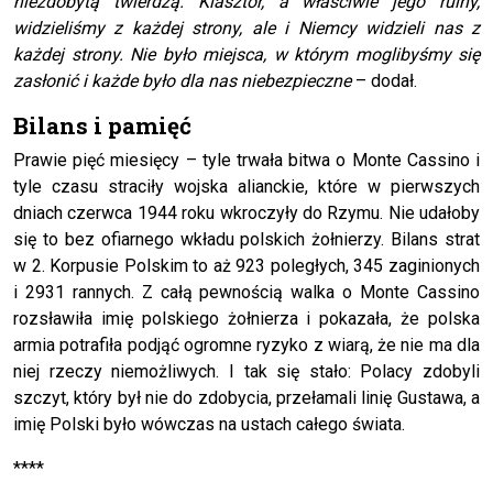
niezdobytą twierdzą. Klasztor, a właściwie jego ruiny,
widzieliśmy z każdej strony, ale i Niemcy widzieli nas z
każdej strony. Nie było miejsca, w którym moglibyśmy się
zasłonić i każde było dla nas niebezpieczne
– dodał.
Bilans i pamięć
Prawie pięć miesięcy – tyle trwała bitwa o Monte Cassino i
tyle czasu straciły wojska alianckie, które w pierwszych
dniach czerwca 1944 roku wkroczyły do Rzymu. Nie udałoby
się to bez ofiarnego wkładu polskich żołnierzy. Bilans strat
w 2. Korpusie Polskim to aż 923 poległych, 345 zaginionych
i 2931 rannych. Z całą pewnością walka o Monte Cassino
rozsławiła imię polskiego żołnierza i pokazała, że polska
armia potrafiła podjąć ogromne ryzyko z wiarą, że nie ma dla
niej rzeczy niemożliwych. I tak się stało: Polacy zdobyli
szczyt, który był nie do zdobycia, przełamali linię Gustawa, a
imię Polski było wówczas na ustach całego świata.
****