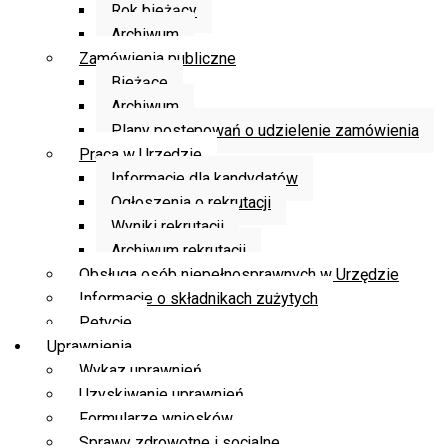
Rok bieżący
Archiwum
Zamówienia publiczne
Bieżące
Archiwum
Plany postępowań o udzielenie zamówienia
Praca w Urzędzie
Informacje dla kandydatów
Ogłoszenia o rekrutacji
Wyniki rekrutacji
Archiwum rekrutacji
Obsługa osób niepełnosprawnych w Urzędzie
Informacje o składnikach zużytych
Petycje
Uprawnienia
Wykaz uprawnień
Uzyskiwanie uprawnień
Formularze wniosków
Sprawy zdrowotne i socjalne