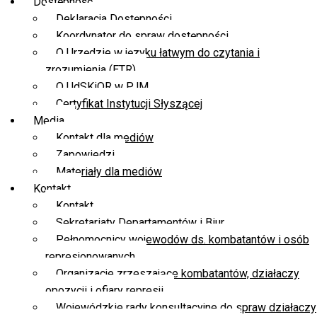
Dostępność
Deklaracja Dostępności
Koordynator do spraw dostępności
O Urzędzie w języku łatwym do czytania i
zrozumienia (ETR)
O UdSKiOR w PJM
Certyfikat Instytucji Słyszącej
Media
Kontakt dla mediów
Zapowiedzi
Materiały dla mediów
Kontakt
Kontakt
Sekretariaty Departamentów i Biur
Pełnomocnicy wojewodów ds. kombatantów i osób
represjonowanych
Organizacje zrzeszające kombatantów, działaczy
opozycji i ofiary represji
Wojewódzkie rady konsultacyjne do spraw działaczy