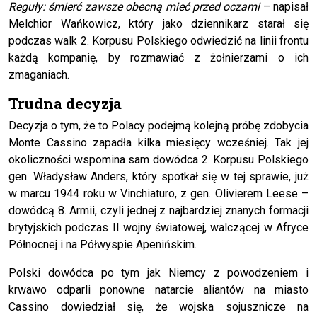
Reguły: śmierć zawsze obecną mieć przed oczami
– napisał
Melchior Wańkowicz, który jako dziennikarz starał się
podczas walk 2. Korpusu Polskiego odwiedzić na linii frontu
każdą kompanię, by rozmawiać z żołnierzami o ich
zmaganiach.
Trudna decyzja
Decyzja o tym, że to Polacy podejmą kolejną próbę zdobycia
Monte Cassino zapadła kilka miesięcy wcześniej. Tak jej
okoliczności wspomina sam dowódca 2. Korpusu Polskiego
gen. Władysław Anders, który spotkał się w tej sprawie, już
w marcu 1944 roku w Vinchiaturo, z gen. Olivierem Leese –
dowódcą 8. Armii, czyli jednej z najbardziej znanych formacji
brytyjskich podczas II wojny światowej, walczącej w Afryce
Północnej i na Półwyspie Apenińskim.
Polski dowódca po tym jak Niemcy z powodzeniem i
krwawo odparli ponowne natarcie aliantów na miasto
Cassino dowiedział się, że wojska sojusznicze na