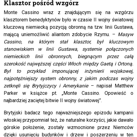
Klasztor pośród wzgórz
Monte Cassino wraz z znajdującym się na wzgórzu
klasztorem benedyktynów było w czasie II wojny światowej
kluczową niemiecką pozycją obronną na tzw. linii Gustawa,
mającą uniemożliwić aliantom zdobycie Rzymu. –
Masyw
Cassino, na którym stał klasztor, był kluczowym
stanowiskiem w linii Gustawa, systemie połączonych
niemieckich linii obronnych, biegnącym przez całą
szerokość najwęższej części Włoch między Gaetą i Ortoną.
Był to przykład imponującej inżynierii wojskowej,
najpotężniejszy system obronny, z jakim podczas wojny
zetknęli się Brytyjczycy i Amerykanie
– napisał Matthew
Parker w książce pt. „Monte Cassino. Opowieść o
najbardziej zaciętej bitwie II wojny światowej”.
Brytyjski badacz tego najważniejszego epizodu kampanii
włoskiej przypomniał też, że naturalne korzyści, jakie dawało
górskie położenie, zostały wzmocnione przez Niemców
dzięki usunięciu budynków i drzew i poszerzeniu w ten