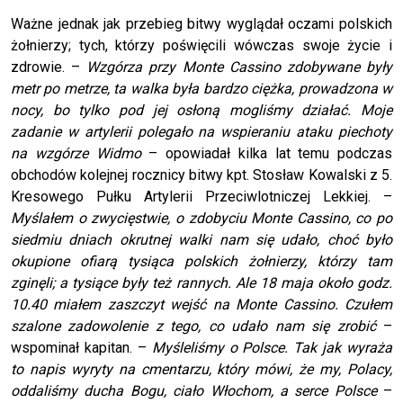
Ważne jednak jak przebieg bitwy wyglądał oczami polskich
żołnierzy; tych, którzy poświęcili wówczas swoje życie i
zdrowie. –
Wzgórza przy Monte Cassino zdobywane były
metr po metrze, ta walka była bardzo ciężka, prowadzona w
nocy, bo tylko pod jej osłoną mogliśmy działać. Moje
zadanie w artylerii polegało na wspieraniu ataku piechoty
na wzgórze Widmo
– opowiadał kilka lat temu podczas
obchodów kolejnej rocznicy bitwy kpt. Stosław Kowalski z 5.
Kresowego Pułku Artylerii Przeciwlotniczej Lekkiej. –
Myślałem o zwycięstwie, o zdobyciu Monte Cassino, co po
siedmiu dniach okrutnej walki nam się udało, choć było
okupione ofiarą tysiąca polskich żołnierzy, którzy tam
zginęli; a tysiące były też rannych. Ale 18 maja około godz.
10.40 miałem zaszczyt wejść na Monte Cassino. Czułem
szalone zadowolenie z tego, co udało nam się zrobić
–
wspominał kapitan. –
Myśleliśmy o Polsce. Tak jak wyraża
to napis wyryty na cmentarzu, który mówi, że my, Polacy,
oddaliśmy ducha Bogu, ciało Włochom, a serce Polsce
–