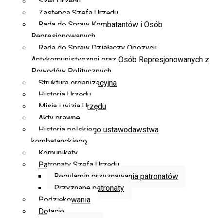
Szef Urzędu
Zastępca Szefa Urzędu
Rada do Spraw Kombatantów i Osób
Represjonowanych
Rada do Spraw Działaczy Opozycji
Antykomunistycznej oraz Osób Represjonowanych z
Powodów Politycznych
Struktura organizacyjna
Historia Urzędu
Misja i wizja Urzędu
Akty prawne
Historia polskiego ustawodawstwa
kombatanckiego
Komunikaty
Patronaty Szefa Urzędu
Regulamin przyznawania patronatów
Przyznane patronaty
Podziękowania
Dotacje