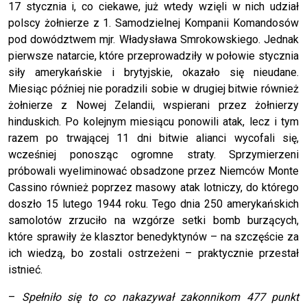
17 stycznia i, co ciekawe, już wtedy wzięli w nich udział
polscy żołnierze z 1. Samodzielnej Kompanii Komandosów
pod dowództwem mjr. Władysława Smrokowskiego. Jednak
pierwsze natarcie, które przeprowadziły w połowie stycznia
siły amerykańskie i brytyjskie, okazało się nieudane.
Miesiąc później nie poradzili sobie w drugiej bitwie również
żołnierze z Nowej Zelandii, wspierani przez żołnierzy
hinduskich. Po kolejnym miesiącu ponowili atak, lecz i tym
razem po trwającej 11 dni bitwie alianci wycofali się,
wcześniej ponosząc ogromne straty. Sprzymierzeni
próbowali wyeliminować obsadzone przez Niemców Monte
Cassino również poprzez masowy atak lotniczy, do którego
doszło 15 lutego 1944 roku. Tego dnia 250 amerykańskich
samolotów zrzuciło na wzgórze setki bomb burzących,
które sprawiły że klasztor benedyktynów – na szczęście za
ich wiedzą, bo zostali ostrzeżeni – praktycznie przestał
istnieć.
–
Spełniło się to co nakazywał zakonnikom 477 punkt