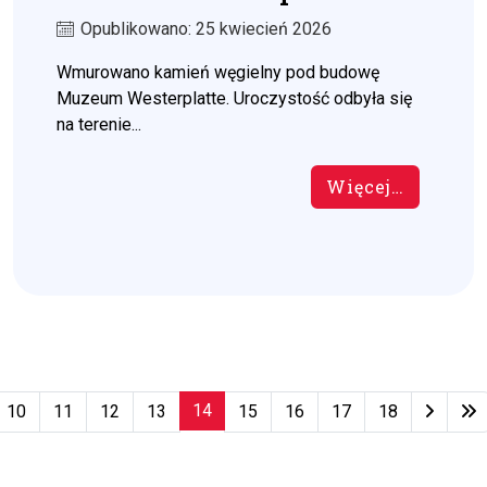
Opublikowano: 25 kwiecień 2026
Wmurowano kamień węgielny pod budowę
Muzeum Westerplatte. Uroczystość odbyła się
na terenie...
Więcej…
14
10
11
12
13
15
16
17
18
Strona 14 z 79