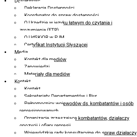
Dostępność
Deklaracja Dostępności
Koordynator do spraw dostępności
O Urzędzie w języku łatwym do czytania i
zrozumienia (ETR)
O UdSKiOR w PJM
Certyfikat Instytucji Słyszącej
Media
Kontakt dla mediów
Zapowiedzi
Materiały dla mediów
Kontakt
Kontakt
Sekretariaty Departamentów i Biur
Pełnomocnicy wojewodów ds. kombatantów i osób
represjonowanych
Organizacje zrzeszające kombatantów, działaczy
opozycji i ofiary represji
Wojewódzkie rady konsultacyjne do spraw działaczy