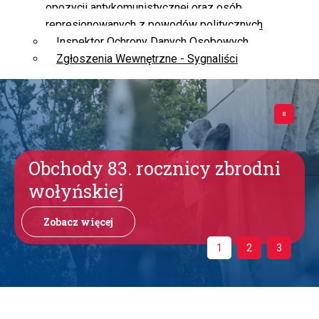
opozycji antykomunistycznej oraz osób
represjonowanych z powodów politycznych
Inspektor Ochrony Danych Osobowych
Zgłoszenia Wewnętrzne - Sygnaliści
Obchody 83. rocznicy zbrodni
wołyńskiej
Zobacz więcej
1
2
3