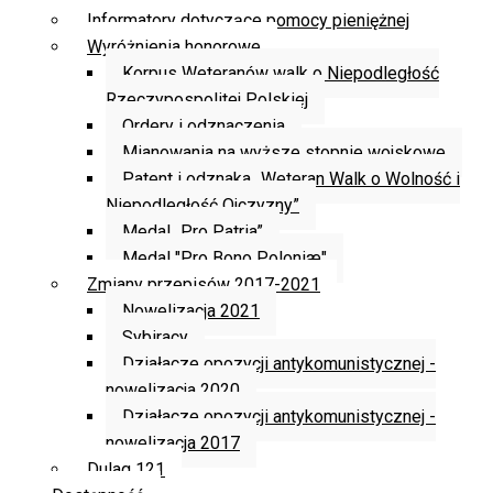
Informatory dotyczące pomocy pieniężnej
Wyróżnienia honorowe
Korpus Weteranów walk o Niepodległość
Rzeczypospolitej Polskiej
Ordery i odznaczenia
Mianowania na wyższe stopnie wojskowe
Patent i odznaka „Weteran Walk o Wolność i
Niepodległość Ojczyzny”
Medal „Pro Patria”
Medal "Pro Bono Poloniæ"
Zmiany przepisów 2017-2021
Nowelizacja 2021
Sybiracy
Działacze opozycji antykomunistycznej -
nowelizacja 2020
Działacze opozycji antykomunistycznej -
nowelizacja 2017
Dulag 121