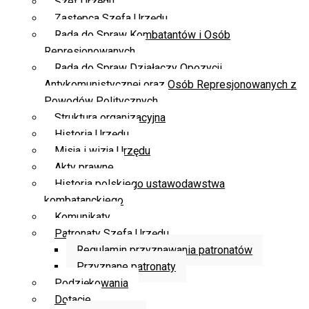
Szef Urzędu
Zastępca Szefa Urzędu
Rada do Spraw Kombatantów i Osób
Represjonowanych
Rada do Spraw Działaczy Opozycji
Antykomunistycznej oraz Osób Represjonowanych z
Powodów Politycznych
Struktura organizacyjna
Historia Urzędu
Misja i wizja Urzędu
Akty prawne
Historia polskiego ustawodawstwa
kombatanckiego
Komunikaty
Patronaty Szefa Urzędu
Regulamin przyznawania patronatów
Przyznane patronaty
Podziękowania
Dotacje