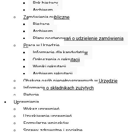
Rok bieżący
Archiwum
Zamówienia publiczne
Bieżące
Archiwum
Plany postępowań o udzielenie zamówienia
Praca w Urzędzie
Informacje dla kandydatów
Ogłoszenia o rekrutacji
Wyniki rekrutacji
Archiwum rekrutacji
Obsługa osób niepełnosprawnych w Urzędzie
Informacje o składnikach zużytych
Petycje
Uprawnienia
Wykaz uprawnień
Uzyskiwanie uprawnień
Formularze wniosków
Sprawy zdrowotne i socjalne