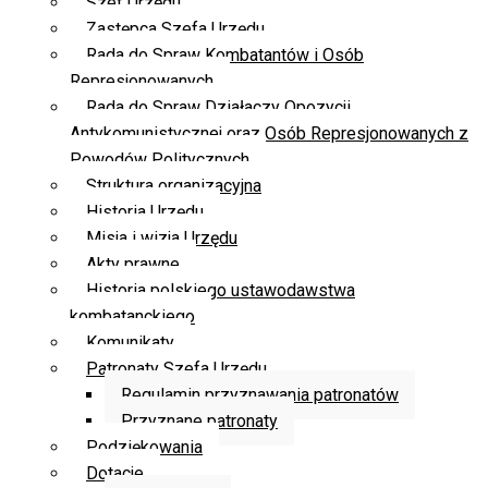
Szef Urzędu
Zastępca Szefa Urzędu
Rada do Spraw Kombatantów i Osób
Represjonowanych
Rada do Spraw Działaczy Opozycji
Antykomunistycznej oraz Osób Represjonowanych z
Powodów Politycznych
Struktura organizacyjna
Historia Urzędu
Misja i wizja Urzędu
Akty prawne
Historia polskiego ustawodawstwa
kombatanckiego
Komunikaty
Patronaty Szefa Urzędu
Regulamin przyznawania patronatów
Przyznane patronaty
Podziękowania
Dotacje