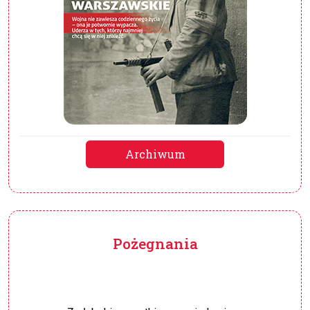
Archiwum
Pożegnania