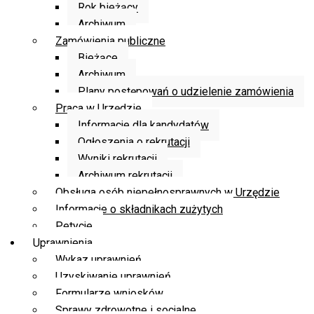
Rok bieżący
Archiwum
Zamówienia publiczne
Bieżące
Archiwum
Plany postępowań o udzielenie zamówienia
Praca w Urzędzie
Informacje dla kandydatów
Ogłoszenia o rekrutacji
Wyniki rekrutacji
Archiwum rekrutacji
Obsługa osób niepełnosprawnych w Urzędzie
Informacje o składnikach zużytych
Petycje
Uprawnienia
Wykaz uprawnień
Uzyskiwanie uprawnień
Formularze wniosków
Sprawy zdrowotne i socjalne