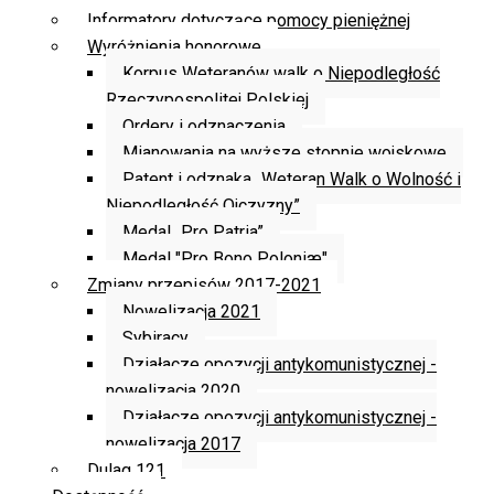
Informatory dotyczące pomocy pieniężnej
Wyróżnienia honorowe
Korpus Weteranów walk o Niepodległość
Rzeczypospolitej Polskiej
Ordery i odznaczenia
Mianowania na wyższe stopnie wojskowe
Patent i odznaka „Weteran Walk o Wolność i
Niepodległość Ojczyzny”
Medal „Pro Patria”
Medal "Pro Bono Poloniæ"
Zmiany przepisów 2017-2021
Nowelizacja 2021
Sybiracy
Działacze opozycji antykomunistycznej -
nowelizacja 2020
Działacze opozycji antykomunistycznej -
nowelizacja 2017
Dulag 121