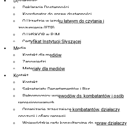
Dostępność
Deklaracja Dostępności
Koordynator do spraw dostępności
O Urzędzie w języku łatwym do czytania i
zrozumienia (ETR)
O UdSKiOR w PJM
Certyfikat Instytucji Słyszącej
Media
Kontakt dla mediów
Zapowiedzi
Materiały dla mediów
Kontakt
Kontakt
Sekretariaty Departamentów i Biur
Pełnomocnicy wojewodów ds. kombatantów i osób
represjonowanych
Organizacje zrzeszające kombatantów, działaczy
opozycji i ofiary represji
Wojewódzkie rady konsultacyjne do spraw działaczy