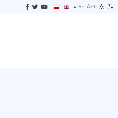
A++
A+
A