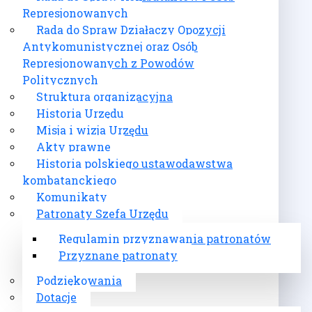
Represjonowanych
Rada do Spraw Działaczy Opozycji
Antykomunistycznej oraz Osób
Represjonowanych z Powodów
Politycznych
Struktura organizacyjna
Historia Urzędu
Misja i wizja Urzędu
Akty prawne
Historia polskiego ustawodawstwa
kombatanckiego
Komunikaty
Patronaty Szefa Urzędu
Regulamin przyznawania patronatów
Przyznane patronaty
Podziękowania
Dotacje