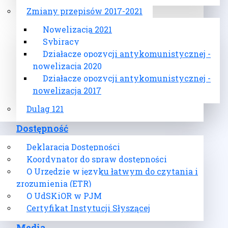
Zmiany przepisów 2017-2021
Nowelizacja 2021
Sybiracy
Działacze opozycji antykomunistycznej -
nowelizacja 2020
Działacze opozycji antykomunistycznej -
nowelizacja 2017
Dulag 121
Dostępność
Deklaracja Dostępności
Koordynator do spraw dostępności
O Urzędzie w języku łatwym do czytania i
zrozumienia (ETR)
O UdSKiOR w PJM
Certyfikat Instytucji Słyszącej