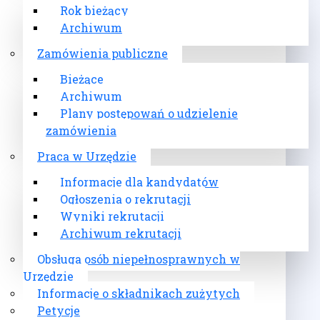
Rok bieżący
Archiwum
Zamówienia publiczne
Bieżące
Archiwum
Plany postępowań o udzielenie
zamówienia
Praca w Urzędzie
Informacje dla kandydatów
Ogłoszenia o rekrutacji
Wyniki rekrutacji
Archiwum rekrutacji
Obsługa osób niepełnosprawnych w
Urzędzie
Informacje o składnikach zużytych
Petycje