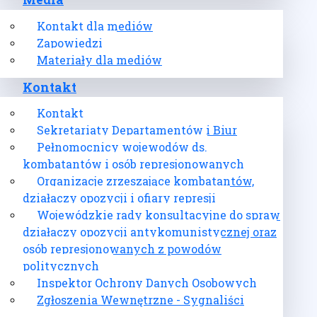
Media
Kontakt dla mediów
Zapowiedzi
Materiały dla mediów
Kontakt
Kontakt
Sekretariaty Departamentów i Biur
Pełnomocnicy wojewodów ds.
kombatantów i osób represjonowanych
Organizacje zrzeszające kombatantów,
działaczy opozycji i ofiary represji
Wojewódzkie rady konsultacyjne do spraw
działaczy opozycji antykomunistycznej oraz
osób represjonowanych z powodów
politycznych
Inspektor Ochrony Danych Osobowych
Zgłoszenia Wewnętrzne - Sygnaliści