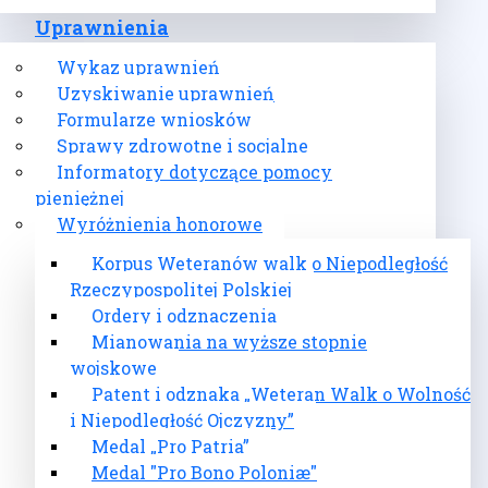
Uprawnienia
Wykaz uprawnień
Uzyskiwanie uprawnień
Formularze wniosków
Sprawy zdrowotne i socjalne
Informatory dotyczące pomocy
pieniężnej
Wyróżnienia honorowe
Korpus Weteranów walk o Niepodległość
Rzeczypospolitej Polskiej
Ordery i odznaczenia
Mianowania na wyższe stopnie
wojskowe
Patent i odznaka „Weteran Walk o Wolność
i Niepodległość Ojczyzny”
Medal „Pro Patria”
Medal "Pro Bono Poloniæ"