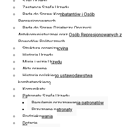
Szef Urzędu
Zastępca Szefa Urzędu
Rada do Spraw Kombatantów i Osób
Represjonowanych
Rada do Spraw Działaczy Opozycji
Antykomunistycznej oraz Osób Represjonowanych z
Powodów Politycznych
Struktura organizacyjna
Historia Urzędu
Misja i wizja Urzędu
Akty prawne
Historia polskiego ustawodawstwa
kombatanckiego
Komunikaty
Patronaty Szefa Urzędu
Regulamin przyznawania patronatów
Przyznane patronaty
Podziękowania
Dotacje