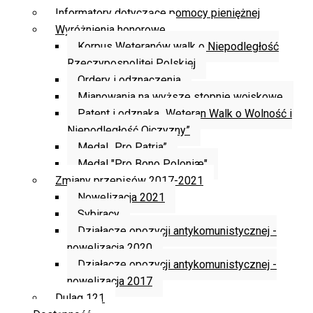
Informatory dotyczące pomocy pieniężnej
Wyróżnienia honorowe
Korpus Weteranów walk o Niepodległość
Rzeczypospolitej Polskiej
Ordery i odznaczenia
Mianowania na wyższe stopnie wojskowe
Patent i odznaka „Weteran Walk o Wolność i
Niepodległość Ojczyzny”
Medal „Pro Patria”
Medal "Pro Bono Poloniæ"
Zmiany przepisów 2017-2021
Nowelizacja 2021
Sybiracy
Działacze opozycji antykomunistycznej -
nowelizacja 2020
Działacze opozycji antykomunistycznej -
nowelizacja 2017
Dulag 121