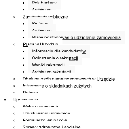
Rok bieżący
Archiwum
Zamówienia publiczne
Bieżące
Archiwum
Plany postępowań o udzielenie zamówienia
Praca w Urzędzie
Informacje dla kandydatów
Ogłoszenia o rekrutacji
Wyniki rekrutacji
Archiwum rekrutacji
Obsługa osób niepełnosprawnych w Urzędzie
Informacje o składnikach zużytych
Petycje
Uprawnienia
Wykaz uprawnień
Uzyskiwanie uprawnień
Formularze wniosków
Sprawy zdrowotne i socjalne