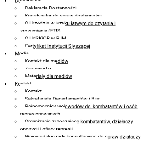
Dostępność
Deklaracja Dostępności
Koordynator do spraw dostępności
O Urzędzie w języku łatwym do czytania i
zrozumienia (ETR)
O UdSKiOR w PJM
Certyfikat Instytucji Słyszącej
Media
Kontakt dla mediów
Zapowiedzi
Materiały dla mediów
Kontakt
Kontakt
Sekretariaty Departamentów i Biur
Pełnomocnicy wojewodów ds. kombatantów i osób
represjonowanych
Organizacje zrzeszające kombatantów, działaczy
opozycji i ofiary represji
Wojewódzkie rady konsultacyjne do spraw działaczy