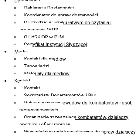
Dostępność
Deklaracja Dostępności
Koordynator do spraw dostępności
O Urzędzie w języku łatwym do czytania i
zrozumienia (ETR)
O UdSKiOR w PJM
Certyfikat Instytucji Słyszącej
Media
Kontakt dla mediów
Zapowiedzi
Materiały dla mediów
Kontakt
Kontakt
Sekretariaty Departamentów i Biur
Pełnomocnicy wojewodów ds. kombatantów i osób
represjonowanych
Organizacje zrzeszające kombatantów, działaczy
opozycji i ofiary represji
Wojewódzkie rady konsultacyjne do spraw działaczy