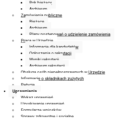
Rok bieżący
Archiwum
Zamówienia publiczne
Bieżące
Archiwum
Plany postępowań o udzielenie zamówienia
Praca w Urzędzie
Informacje dla kandydatów
Ogłoszenia o rekrutacji
Wyniki rekrutacji
Archiwum rekrutacji
Obsługa osób niepełnosprawnych w Urzędzie
Informacje o składnikach zużytych
Petycje
Uprawnienia
Wykaz uprawnień
Uzyskiwanie uprawnień
Formularze wniosków
Sprawy zdrowotne i socjalne