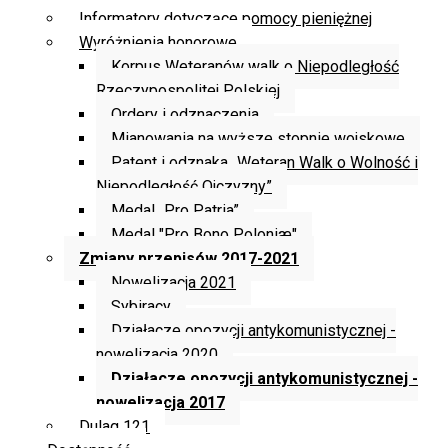
Informatory dotyczące pomocy pieniężnej
Wyróżnienia honorowe
Korpus Weteranów walk o Niepodległość
Rzeczypospolitej Polskiej
Ordery i odznaczenia
Mianowania na wyższe stopnie wojskowe
Patent i odznaka „Weteran Walk o Wolność i
Niepodległość Ojczyzny”
Medal „Pro Patria”
Medal "Pro Bono Poloniæ"
Zmiany przepisów 2017-2021
Nowelizacja 2021
Sybiracy
Działacze opozycji antykomunistycznej -
nowelizacja 2020
Działacze opozycji antykomunistycznej -
nowelizacja 2017
Dulag 121