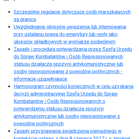
Szczególne regulacje dotyczące osób mieszkających
za granicą
Uwzględnianie okresów uwięzienia lub internowania
przy ustalaniu prawa do emerytury lub renty jako
okresów składkowych w wymiarze podwójnym
Zasady i procedura potwierdzania przez Szefa Urzędu
do Spraw Kombatantów i Osób Represjonowanych
statusu działacza opozycji antykomunistycznej lub
osoby represjonowanej z powodów politycznych -
informacje uzupełniające
Harmonogram czynności koniecznych w celu uzyskania
decyzji administracyjnej Szefa Urzędu do Spraw
Kombatantów i Osób Represjonowanych o
potwierdzeniu statusu działacza opozycji
antykomunistycznej lub osoby represjonowanej z
powodów politycznych
Zasady przyznawania świadczenia pieniężnego w
kontekście ustawy z dnia 8 czerwca 2017 r. o zmianie