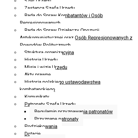
Szef Urzędu
Zastępca Szefa Urzędu
Rada do Spraw Kombatantów i Osób
Represjonowanych
Rada do Spraw Działaczy Opozycji
Antykomunistycznej oraz Osób Represjonowanych z
Powodów Politycznych
Struktura organizacyjna
Historia Urzędu
Misja i wizja Urzędu
Akty prawne
Historia polskiego ustawodawstwa
kombatanckiego
Komunikaty
Patronaty Szefa Urzędu
Regulamin przyznawania patronatów
Przyznane patronaty
Podziękowania
Dotacje