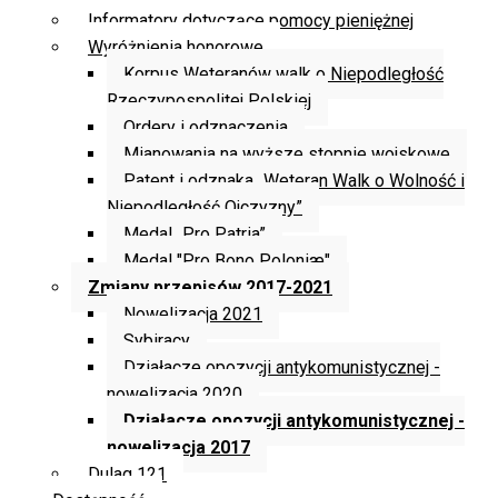
Informatory dotyczące pomocy pieniężnej
Wyróżnienia honorowe
Korpus Weteranów walk o Niepodległość
Rzeczypospolitej Polskiej
Ordery i odznaczenia
Mianowania na wyższe stopnie wojskowe
Patent i odznaka „Weteran Walk o Wolność i
Niepodległość Ojczyzny”
Medal „Pro Patria”
Medal "Pro Bono Poloniæ"
Zmiany przepisów 2017-2021
Nowelizacja 2021
Sybiracy
Działacze opozycji antykomunistycznej -
nowelizacja 2020
Działacze opozycji antykomunistycznej -
nowelizacja 2017
Dulag 121