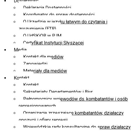
Dostępność
Deklaracja Dostępności
Koordynator do spraw dostępności
O Urzędzie w języku łatwym do czytania i
zrozumienia (ETR)
O UdSKiOR w PJM
Certyfikat Instytucji Słyszącej
Media
Kontakt dla mediów
Zapowiedzi
Materiały dla mediów
Kontakt
Kontakt
Sekretariaty Departamentów i Biur
Pełnomocnicy wojewodów ds. kombatantów i osób
represjonowanych
Organizacje zrzeszające kombatantów, działaczy
opozycji i ofiary represji
Wojewódzkie rady konsultacyjne do spraw działaczy