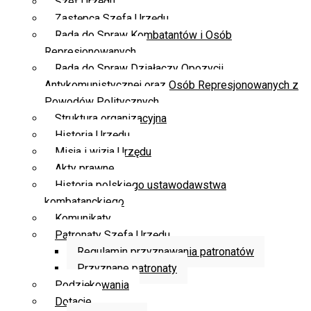
Szef Urzędu
Zastępca Szefa Urzędu
Rada do Spraw Kombatantów i Osób
Represjonowanych
Rada do Spraw Działaczy Opozycji
Antykomunistycznej oraz Osób Represjonowanych z
Powodów Politycznych
Struktura organizacyjna
Historia Urzędu
Misja i wizja Urzędu
Akty prawne
Historia polskiego ustawodawstwa
kombatanckiego
Komunikaty
Patronaty Szefa Urzędu
Regulamin przyznawania patronatów
Przyznane patronaty
Podziękowania
Dotacje