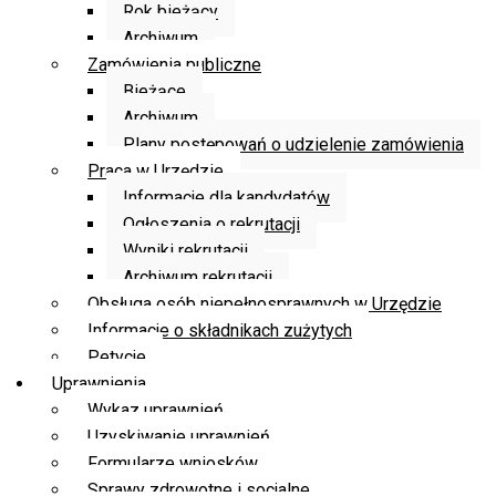
Rok bieżący
Archiwum
Zamówienia publiczne
Bieżące
Archiwum
Plany postępowań o udzielenie zamówienia
Praca w Urzędzie
Informacje dla kandydatów
Ogłoszenia o rekrutacji
Wyniki rekrutacji
Archiwum rekrutacji
Obsługa osób niepełnosprawnych w Urzędzie
Informacje o składnikach zużytych
Petycje
Uprawnienia
Wykaz uprawnień
Uzyskiwanie uprawnień
Formularze wniosków
Sprawy zdrowotne i socjalne