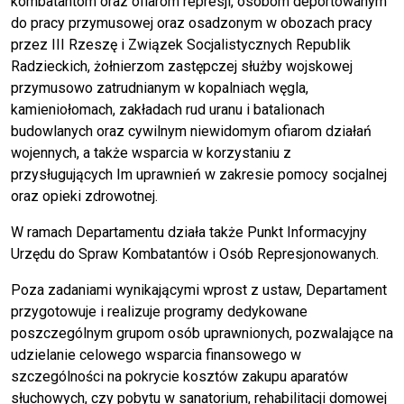
kombatantom oraz ofiarom represji, osobom deportowanym
do pracy przymusowej oraz osadzonym w obozach pracy
przez III Rzeszę i Związek Socjalistycznych Republik
Radzieckich, żołnierzom zastępczej służby wojskowej
przymusowo zatrudnianym w kopalniach węgla,
kamieniołomach, zakładach rud uranu i batalionach
budowlanych oraz cywilnym niewidomym ofiarom działań
wojennych, a także wsparcia w korzystaniu z
przysługujących Im uprawnień w zakresie pomocy socjalnej
oraz opieki zdrowotnej.
W ramach Departamentu działa także Punkt Informacyjny
Urzędu do Spraw Kombatantów i Osób Represjonowanych.
Poza zadaniami wynikającymi wprost z ustaw, Departament
przygotowuje i realizuje programy dedykowane
poszczególnym grupom osób uprawnionych, pozwalające na
udzielanie celowego wsparcia finansowego w
szczególności na pokrycie kosztów zakupu aparatów
słuchowych, czy pobytu w sanatorium, rehabilitacji domowej