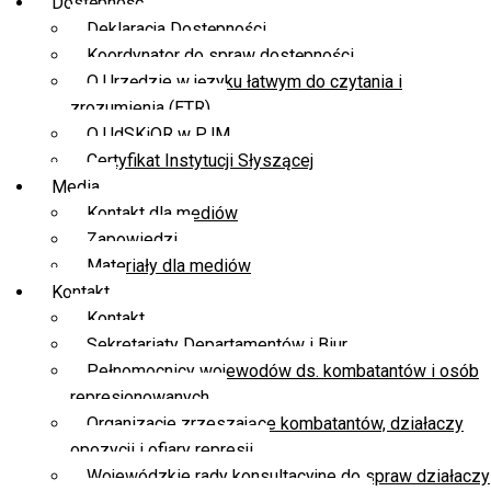
Dostępność
Deklaracja Dostępności
Koordynator do spraw dostępności
O Urzędzie w języku łatwym do czytania i
zrozumienia (ETR)
O UdSKiOR w PJM
Certyfikat Instytucji Słyszącej
Media
Kontakt dla mediów
Zapowiedzi
Materiały dla mediów
Kontakt
Kontakt
Sekretariaty Departamentów i Biur
Pełnomocnicy wojewodów ds. kombatantów i osób
represjonowanych
Organizacje zrzeszające kombatantów, działaczy
opozycji i ofiary represji
Wojewódzkie rady konsultacyjne do spraw działaczy