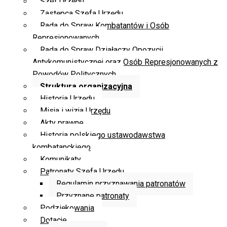
Szef Urzędu
Zastępca Szefa Urzędu
Rada do Spraw Kombatantów i Osób
Represjonowanych
Rada do Spraw Działaczy Opozycji
Antykomunistycznej oraz Osób Represjonowanych z
Powodów Politycznych
Struktura organizacyjna
Historia Urzędu
Misja i wizja Urzędu
Akty prawne
Historia polskiego ustawodawstwa
kombatanckiego
Komunikaty
Patronaty Szefa Urzędu
Regulamin przyznawania patronatów
Przyznane patronaty
Podziękowania
Dotacje