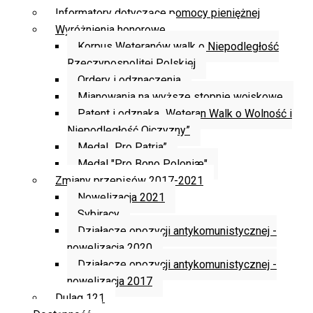
Informatory dotyczące pomocy pieniężnej
Wyróżnienia honorowe
Korpus Weteranów walk o Niepodległość
Rzeczypospolitej Polskiej
Ordery i odznaczenia
Mianowania na wyższe stopnie wojskowe
Patent i odznaka „Weteran Walk o Wolność i
Niepodległość Ojczyzny”
Medal „Pro Patria”
Medal "Pro Bono Poloniæ"
Zmiany przepisów 2017-2021
Nowelizacja 2021
Sybiracy
Działacze opozycji antykomunistycznej -
nowelizacja 2020
Działacze opozycji antykomunistycznej -
nowelizacja 2017
Dulag 121