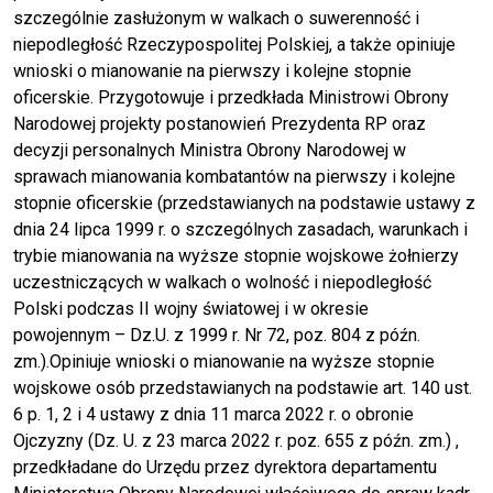
szczególnie zasłużonym w walkach o suwerenność i
niepodległość Rzeczypospolitej Polskiej, a także opiniuje
wnioski o mianowanie na pierwszy i kolejne stopnie
oficerskie. Przygotowuje i przedkłada Ministrowi Obrony
Narodowej projekty postanowień Prezydenta RP oraz
decyzji personalnych Ministra Obrony Narodowej w
sprawach mianowania kombatantów na pierwszy i kolejne
stopnie oficerskie (przedstawianych na podstawie ustawy z
dnia 24 lipca 1999 r. o szczególnych zasadach, warunkach i
trybie mianowania na wyższe stopnie wojskowe żołnierzy
uczestniczących w walkach o wolność i niepodległość
Polski podczas II wojny światowej i w okresie
powojennym – Dz.U. z 1999 r. Nr 72, poz. 804 z późn.
zm.).Opiniuje wnioski o mianowanie na wyższe stopnie
wojskowe osób przedstawianych na podstawie art. 140 ust.
6 p. 1, 2 i 4 ustawy z dnia 11 marca 2022 r. o obronie
Ojczyzny (Dz. U. z 23 marca 2022 r. poz. 655 z późn. zm.) ,
przedkładane do Urzędu przez dyrektora departamentu