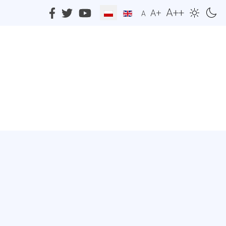
A++
A+
A