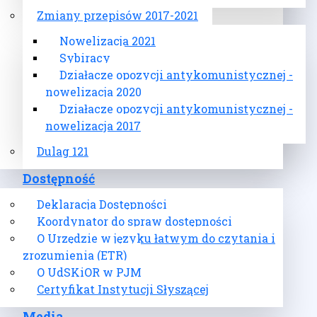
Zmiany przepisów 2017-2021
Nowelizacja 2021
Sybiracy
Działacze opozycji antykomunistycznej -
nowelizacja 2020
Działacze opozycji antykomunistycznej -
nowelizacja 2017
Dulag 121
Dostępność
Deklaracja Dostępności
Koordynator do spraw dostępności
O Urzędzie w języku łatwym do czytania i
zrozumienia (ETR)
O UdSKiOR w PJM
Certyfikat Instytucji Słyszącej