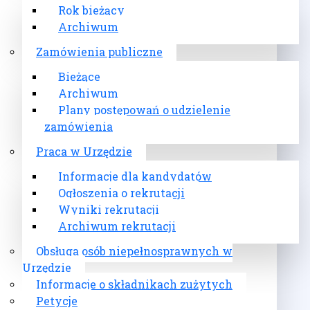
Rok bieżący
Archiwum
Zamówienia publiczne
Bieżące
Archiwum
Plany postępowań o udzielenie
zamówienia
Praca w Urzędzie
Informacje dla kandydatów
Ogłoszenia o rekrutacji
Wyniki rekrutacji
Archiwum rekrutacji
Obsługa osób niepełnosprawnych w
Urzędzie
Informacje o składnikach zużytych
Petycje