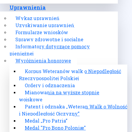
Uprawnienia
Wykaz uprawnień
Uzyskiwanie uprawnień
Formularze wniosków
Sprawy zdrowotne i socjalne
Informatory dotyczące pomocy
pieniężnej
Wyróżnienia honorowe
Korpus Weteranów walk o Niepodległość
Rzeczypospolitej Polskiej
Ordery i odznaczenia
Mianowania na wyższe stopnie
wojskowe
Patent i odznaka „Weteran Walk o Wolność
i Niepodległość Ojczyzny”
Medal „Pro Patria”
Medal "Pro Bono Poloniæ"