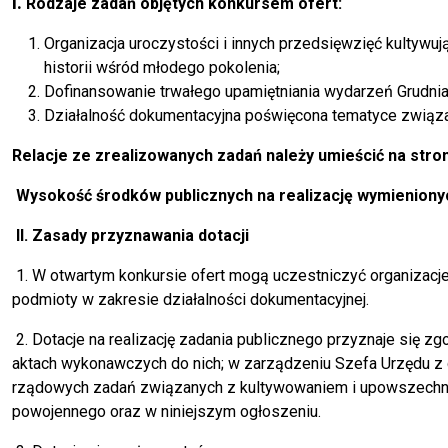
I.
Rodzaje zadań objętych konkursem ofert:
Organizacja uroczystości i innych przedsięwzięć kultywują
historii wśród młodego pokolenia;
Dofinansowanie trwałego upamiętniania wydarzeń Grudnia 
Działalność dokumentacyjna poświęcona tematyce związane
Relacje ze zrealizowanych zadań należy umieścić na str
Wysokość środków publicznych na realizację wymienionyc
II. Zasady przyznawania dotacji
1. W otwartym konkursie ofert mogą uczestniczyć organizacje 
podmioty w zakresie działalności dokumentacyjnej.
2. Dotacje na realizację zadania publicznego przyznaje się zg
aktach wykonawczych do nich; w zarządzeniu Szefa Urzędu z 
rządowych zadań związanych z kultywowaniem i upowszechniani
powojennego oraz w niniejszym ogłoszeniu.