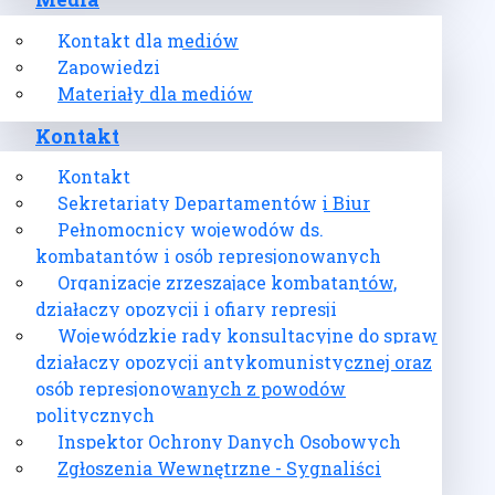
Media
Kontakt dla mediów
Zapowiedzi
Materiały dla mediów
Kontakt
Kontakt
Sekretariaty Departamentów i Biur
Pełnomocnicy wojewodów ds.
kombatantów i osób represjonowanych
Organizacje zrzeszające kombatantów,
działaczy opozycji i ofiary represji
Wojewódzkie rady konsultacyjne do spraw
działaczy opozycji antykomunistycznej oraz
osób represjonowanych z powodów
politycznych
Inspektor Ochrony Danych Osobowych
Zgłoszenia Wewnętrzne - Sygnaliści