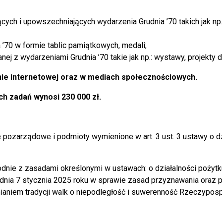
cych i upowszechniających wydarzenia Grudnia ’70 takich jak np.:
’70 w formie tablic pamiątkowych, medali;
j z wydarzeniami Grudnia ’70 takie jak np.: wystawy, projekty
onie internetowej oraz w mediach społecznościowych.
h zadań wynosi 230 000 zł.
pozarządowe i podmioty wymienione w art. 3 ust. 3 ustawy o dzi
odnie z zasadami określonymi w ustawach: o działalności pożytku
dnia 7 stycznia 2025 roku w sprawie zasad przyznawania oraz p
em tradycji walk o niepodległość i suwerenność Rzeczypospolit