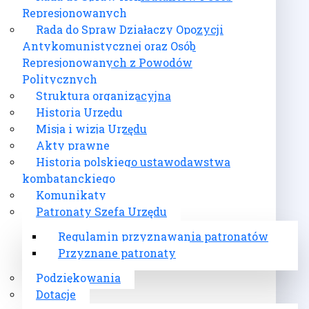
Represjonowanych
Rada do Spraw Działaczy Opozycji
Antykomunistycznej oraz Osób
Represjonowanych z Powodów
Politycznych
Struktura organizacyjna
Historia Urzędu
Misja i wizja Urzędu
Akty prawne
Historia polskiego ustawodawstwa
kombatanckiego
Komunikaty
Patronaty Szefa Urzędu
Regulamin przyznawania patronatów
Przyznane patronaty
Podziękowania
Dotacje