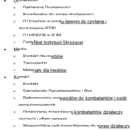
Dostępność
Deklaracja Dostępności
Koordynator do spraw dostępności
O Urzędzie w języku łatwym do czytania i
zrozumienia (ETR)
O UdSKiOR w PJM
Certyfikat Instytucji Słyszącej
Media
Kontakt dla mediów
Zapowiedzi
Materiały dla mediów
Kontakt
Kontakt
Sekretariaty Departamentów i Biur
Pełnomocnicy wojewodów ds. kombatantów i osób
represjonowanych
Organizacje zrzeszające kombatantów, działaczy
opozycji i ofiary represji
Wojewódzkie rady konsultacyjne do spraw działaczy