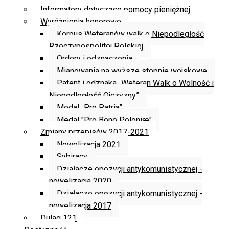
Informatory dotyczące pomocy pieniężnej
Wyróżnienia honorowe
Korpus Weteranów walk o Niepodległość
Rzeczypospolitej Polskiej
Ordery i odznaczenia
Mianowania na wyższe stopnie wojskowe
Patent i odznaka „Weteran Walk o Wolność i
Niepodległość Ojczyzny”
Medal „Pro Patria”
Medal "Pro Bono Poloniæ"
Zmiany przepisów 2017-2021
Nowelizacja 2021
Sybiracy
Działacze opozycji antykomunistycznej -
nowelizacja 2020
Działacze opozycji antykomunistycznej -
nowelizacja 2017
Dulag 121