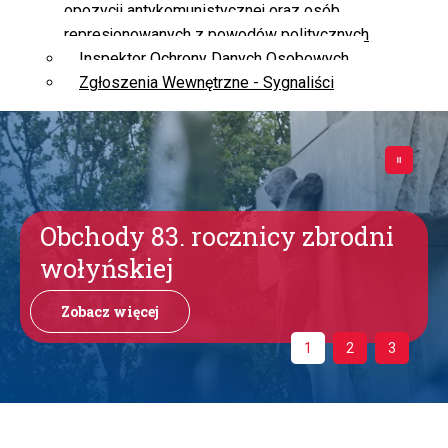
opozycji antykomunistycznej oraz osób
represjonowanych z powodów politycznych
Inspektor Ochrony Danych Osobowych
Zgłoszenia Wewnętrzne - Sygnaliści
Obchody 83. rocznicy zbrodni
wołyńskiej
Zobacz więcej
1
2
3