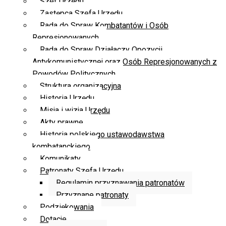
Szef Urzędu
Zastępca Szefa Urzędu
Rada do Spraw Kombatantów i Osób
Represjonowanych
Rada do Spraw Działaczy Opozycji
Antykomunistycznej oraz Osób Represjonowanych z
Powodów Politycznych
Struktura organizacyjna
Historia Urzędu
Misja i wizja Urzędu
Akty prawne
Historia polskiego ustawodawstwa
kombatanckiego
Komunikaty
Patronaty Szefa Urzędu
Regulamin przyznawania patronatów
Przyznane patronaty
Podziękowania
Dotacje