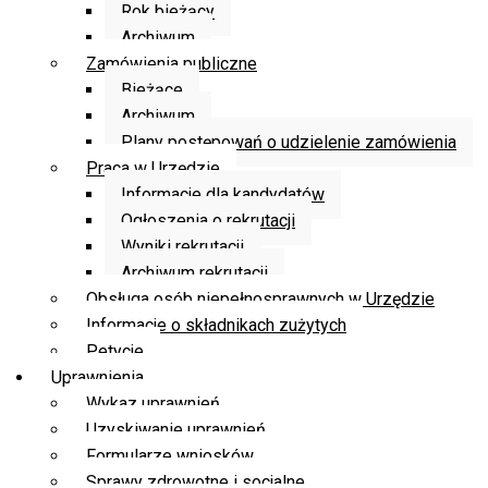
Rok bieżący
Archiwum
Zamówienia publiczne
Bieżące
Archiwum
Plany postępowań o udzielenie zamówienia
Praca w Urzędzie
Informacje dla kandydatów
Ogłoszenia o rekrutacji
Wyniki rekrutacji
Archiwum rekrutacji
Obsługa osób niepełnosprawnych w Urzędzie
Informacje o składnikach zużytych
Petycje
Uprawnienia
Wykaz uprawnień
Uzyskiwanie uprawnień
Formularze wniosków
Sprawy zdrowotne i socjalne