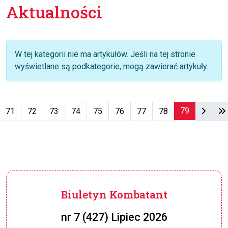
Aktualności
Informacja
W tej kategorii nie ma artykułów. Jeśli na tej stronie
wyświetlane są podkategorie, mogą zawierać artykuły.
79
71
72
73
74
75
76
77
78
Strona 79 z 79
Biuletyn Kombatant
nr 7 (427) Lipiec 2026