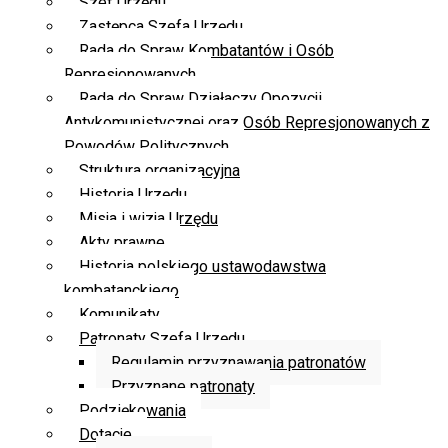
Szef Urzędu
Zastępca Szefa Urzędu
Rada do Spraw Kombatantów i Osób
Represjonowanych
Rada do Spraw Działaczy Opozycji
Antykomunistycznej oraz Osób Represjonowanych z
Powodów Politycznych
Struktura organizacyjna
Historia Urzędu
Misja i wizja Urzędu
Akty prawne
Historia polskiego ustawodawstwa
kombatanckiego
Komunikaty
Patronaty Szefa Urzędu
Regulamin przyznawania patronatów
Przyznane patronaty
Podziękowania
Dotacje