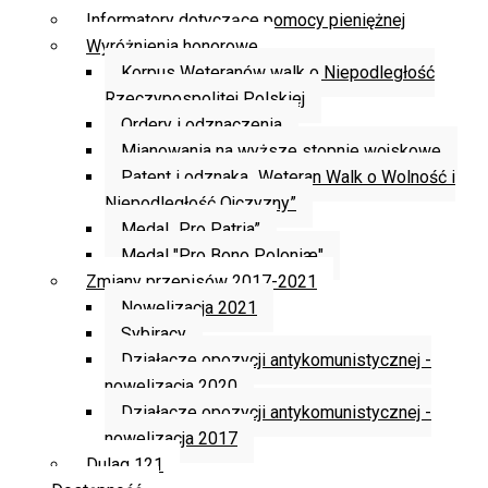
Informatory dotyczące pomocy pieniężnej
Wyróżnienia honorowe
Korpus Weteranów walk o Niepodległość
Rzeczypospolitej Polskiej
Ordery i odznaczenia
Mianowania na wyższe stopnie wojskowe
Patent i odznaka „Weteran Walk o Wolność i
Niepodległość Ojczyzny”
Medal „Pro Patria”
Medal "Pro Bono Poloniæ"
Zmiany przepisów 2017-2021
Nowelizacja 2021
Sybiracy
Działacze opozycji antykomunistycznej -
nowelizacja 2020
Działacze opozycji antykomunistycznej -
nowelizacja 2017
Dulag 121