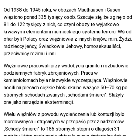
Od 1938 do 1945 roku, w obozach Mauthausen i Gusen
więziono ponad 335 tysięcy osób. Szacuje się, że zginęło od
81 do 122 tysięcy z nich, co czyni obozy te wyjątkowo
krwawymi elementami niemieckiego systemu terroru. Wśród
ofiar byli Polacy oraz więźniowie z innych krajów, m.in. Żydzi,
radzieccy jeńcy, Świadkowie Jehowy, homoseksualiści,
przeciwnicy reżimu i inni.
Więźniowie pracowali przy wydobyciu granitu i rozbudowie
podziemnych fabryk zbrojeniowych. Praca w
kamieniołomach była niezwykle wyczerpująca. Więźniowie
nosili na plecach ciężkie bloki skalne ważące 50–70 kg po
stromych schodach zwanych „schodami śmierci”. Służyły
one jako narzędzie eksterminacji.
Wielu więźniów z powodu wycieńczenia lub kontuzji było
mordowanych i strącanych w przepaść przez nadzorców.
„Schody śmierci” to 186 stromych stopni o długości 31