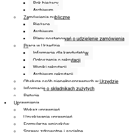
Rok bieżący
Archiwum
Zamówienia publiczne
Bieżące
Archiwum
Plany postępowań o udzielenie zamówienia
Praca w Urzędzie
Informacje dla kandydatów
Ogłoszenia o rekrutacji
Wyniki rekrutacji
Archiwum rekrutacji
Obsługa osób niepełnosprawnych w Urzędzie
Informacje o składnikach zużytych
Petycje
Uprawnienia
Wykaz uprawnień
Uzyskiwanie uprawnień
Formularze wniosków
Sprawy zdrowotne i socjalne