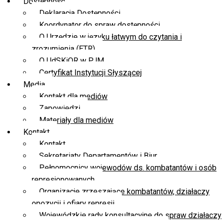
Dostępność
Deklaracja Dostępności
Koordynator do spraw dostępności
O Urzędzie w języku łatwym do czytania i
zrozumienia (ETR)
O UdSKiOR w PJM
Certyfikat Instytucji Słyszącej
Media
Kontakt dla mediów
Zapowiedzi
Materiały dla mediów
Kontakt
Kontakt
Sekretariaty Departamentów i Biur
Pełnomocnicy wojewodów ds. kombatantów i osób
represjonowanych
Organizacje zrzeszające kombatantów, działaczy
opozycji i ofiary represji
Wojewódzkie rady konsultacyjne do spraw działaczy