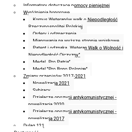
Informatory dotyczące pomocy pieniężnej
Wyróżnienia honorowe
Korpus Weteranów walk o Niepodległość
Rzeczypospolitej Polskiej
Ordery i odznaczenia
Mianowania na wyższe stopnie wojskowe
Patent i odznaka „Weteran Walk o Wolność i
Niepodległość Ojczyzny”
Medal „Pro Patria”
Medal "Pro Bono Poloniæ"
Zmiany przepisów 2017-2021
Nowelizacja 2021
Sybiracy
Działacze opozycji antykomunistycznej -
nowelizacja 2020
Działacze opozycji antykomunistycznej -
nowelizacja 2017
Dulag 121