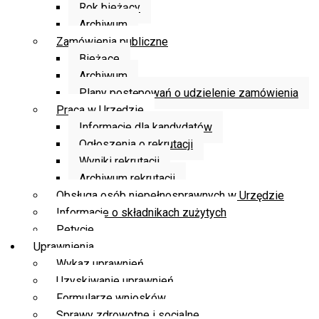
Rok bieżący
Archiwum
Zamówienia publiczne
Bieżące
Archiwum
Plany postępowań o udzielenie zamówienia
Praca w Urzędzie
Informacje dla kandydatów
Ogłoszenia o rekrutacji
Wyniki rekrutacji
Archiwum rekrutacji
Obsługa osób niepełnosprawnych w Urzędzie
Informacje o składnikach zużytych
Petycje
Uprawnienia
Wykaz uprawnień
Uzyskiwanie uprawnień
Formularze wniosków
Sprawy zdrowotne i socjalne