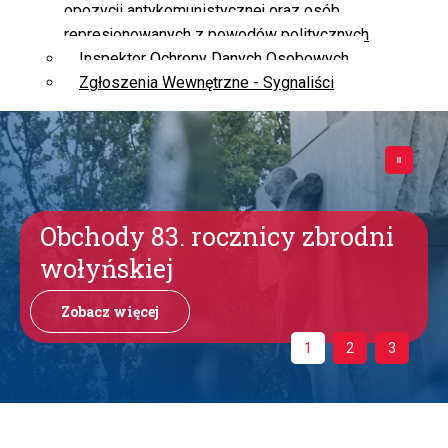
opozycji antykomunistycznej oraz osób
represjonowanych z powodów politycznych
Inspektor Ochrony Danych Osobowych
Zgłoszenia Wewnętrzne - Sygnaliści
Obchody 83. rocznicy zbrodni
wołyńskiej
Zobacz więcej
1
2
3