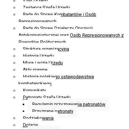
Szef Urzędu
Zastępca Szefa Urzędu
Rada do Spraw Kombatantów i Osób
Represjonowanych
Rada do Spraw Działaczy Opozycji
Antykomunistycznej oraz Osób Represjonowanych z
Powodów Politycznych
Struktura organizacyjna
Historia Urzędu
Misja i wizja Urzędu
Akty prawne
Historia polskiego ustawodawstwa
kombatanckiego
Komunikaty
Patronaty Szefa Urzędu
Regulamin przyznawania patronatów
Przyznane patronaty
Podziękowania
Dotacje