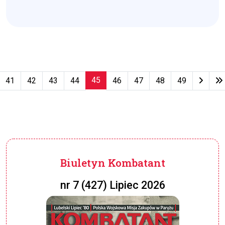
45
41
42
43
44
46
47
48
49
Strona 45 z 79
Biuletyn Kombatant
nr 7 (427) Lipiec 2026