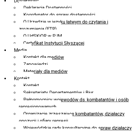
Dostępność
Deklaracja Dostępności
Koordynator do spraw dostępności
O Urzędzie w języku łatwym do czytania i
zrozumienia (ETR)
O UdSKiOR w PJM
Certyfikat Instytucji Słyszącej
Media
Kontakt dla mediów
Zapowiedzi
Materiały dla mediów
Kontakt
Kontakt
Sekretariaty Departamentów i Biur
Pełnomocnicy wojewodów ds. kombatantów i osób
represjonowanych
Organizacje zrzeszające kombatantów, działaczy
opozycji i ofiary represji
Wojewódzkie rady konsultacyjne do spraw działaczy