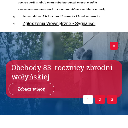
opozycji antykomunistycznej oraz osób
represjonowanych z powodów politycznych
Inspektor Ochrony Danych Osobowych
Zgłoszenia Wewnętrzne - Sygnaliści
Obchody 83. rocznicy zbrodni
wołyńskiej
Zobacz więcej
1
2
3