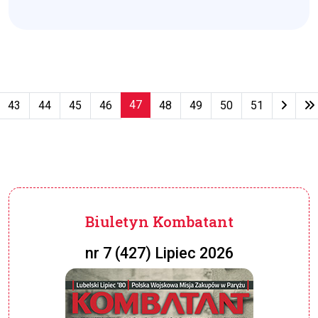
47
43
44
45
46
48
49
50
51
Strona 47 z 79
Biuletyn Kombatant
nr 7 (427) Lipiec 2026