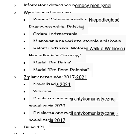
Informatory dotyczące pomocy pieniężnej
Wyróżnienia honorowe
Korpus Weteranów walk o Niepodległość
Rzeczypospolitej Polskiej
Ordery i odznaczenia
Mianowania na wyższe stopnie wojskowe
Patent i odznaka „Weteran Walk o Wolność i
Niepodległość Ojczyzny”
Medal „Pro Patria”
Medal "Pro Bono Poloniæ"
Zmiany przepisów 2017-2021
Nowelizacja 2021
Sybiracy
Działacze opozycji antykomunistycznej -
nowelizacja 2020
Działacze opozycji antykomunistycznej -
nowelizacja 2017
Dulag 121