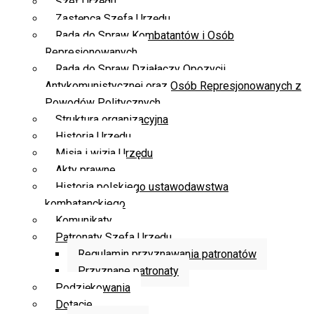
Szef Urzędu
Zastępca Szefa Urzędu
Rada do Spraw Kombatantów i Osób
Represjonowanych
Rada do Spraw Działaczy Opozycji
Antykomunistycznej oraz Osób Represjonowanych z
Powodów Politycznych
Struktura organizacyjna
Historia Urzędu
Misja i wizja Urzędu
Akty prawne
Historia polskiego ustawodawstwa
kombatanckiego
Komunikaty
Patronaty Szefa Urzędu
Regulamin przyznawania patronatów
Przyznane patronaty
Podziękowania
Dotacje