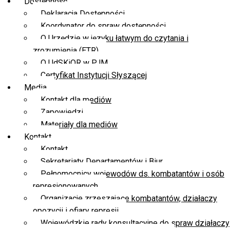
Dostępność
Deklaracja Dostępności
Koordynator do spraw dostępności
O Urzędzie w języku łatwym do czytania i
zrozumienia (ETR)
O UdSKiOR w PJM
Certyfikat Instytucji Słyszącej
Media
Kontakt dla mediów
Zapowiedzi
Materiały dla mediów
Kontakt
Kontakt
Sekretariaty Departamentów i Biur
Pełnomocnicy wojewodów ds. kombatantów i osób
represjonowanych
Organizacje zrzeszające kombatantów, działaczy
opozycji i ofiary represji
Wojewódzkie rady konsultacyjne do spraw działaczy