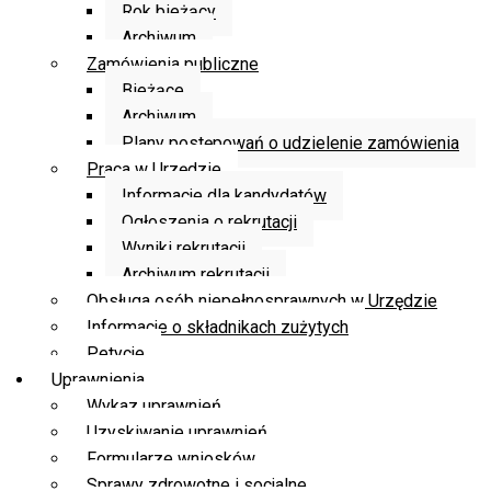
Rok bieżący
Archiwum
Zamówienia publiczne
Bieżące
Archiwum
Plany postępowań o udzielenie zamówienia
Praca w Urzędzie
Informacje dla kandydatów
Ogłoszenia o rekrutacji
Wyniki rekrutacji
Archiwum rekrutacji
Obsługa osób niepełnosprawnych w Urzędzie
Informacje o składnikach zużytych
Petycje
Uprawnienia
Wykaz uprawnień
Uzyskiwanie uprawnień
Formularze wniosków
Sprawy zdrowotne i socjalne