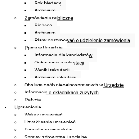
Rok bieżący
Archiwum
Zamówienia publiczne
Bieżące
Archiwum
Plany postępowań o udzielenie zamówienia
Praca w Urzędzie
Informacje dla kandydatów
Ogłoszenia o rekrutacji
Wyniki rekrutacji
Archiwum rekrutacji
Obsługa osób niepełnosprawnych w Urzędzie
Informacje o składnikach zużytych
Petycje
Uprawnienia
Wykaz uprawnień
Uzyskiwanie uprawnień
Formularze wniosków
Sprawy zdrowotne i socjalne