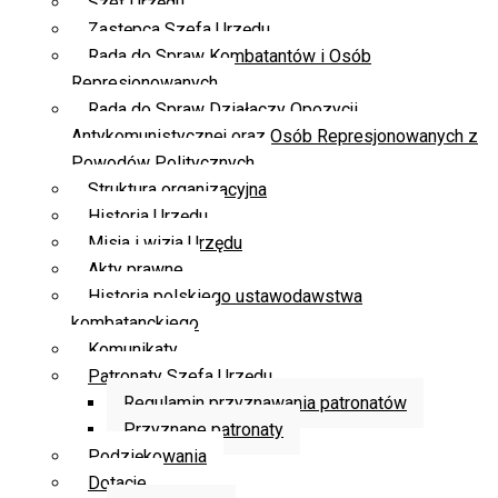
Szef Urzędu
Zastępca Szefa Urzędu
Rada do Spraw Kombatantów i Osób
Represjonowanych
Rada do Spraw Działaczy Opozycji
Antykomunistycznej oraz Osób Represjonowanych z
Powodów Politycznych
Struktura organizacyjna
Historia Urzędu
Misja i wizja Urzędu
Akty prawne
Historia polskiego ustawodawstwa
kombatanckiego
Komunikaty
Patronaty Szefa Urzędu
Regulamin przyznawania patronatów
Przyznane patronaty
Podziękowania
Dotacje