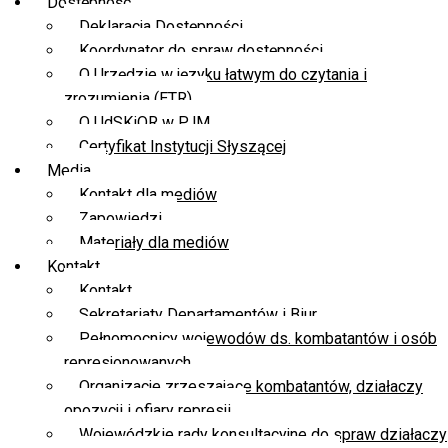
Dostępność
Deklaracja Dostępności
Koordynator do spraw dostępności
O Urzędzie w języku łatwym do czytania i
zrozumienia (ETR)
O UdSKiOR w PJM
Certyfikat Instytucji Słyszącej
Media
Kontakt dla mediów
Zapowiedzi
Materiały dla mediów
Kontakt
Kontakt
Sekretariaty Departamentów i Biur
Pełnomocnicy wojewodów ds. kombatantów i osób
represjonowanych
Organizacje zrzeszające kombatantów, działaczy
opozycji i ofiary represji
Wojewódzkie rady konsultacyjne do spraw działaczy