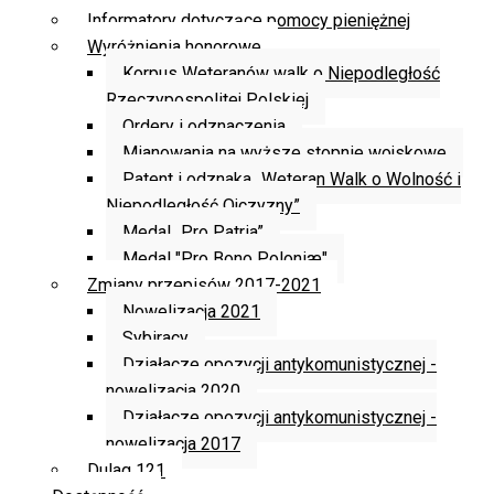
Informatory dotyczące pomocy pieniężnej
Wyróżnienia honorowe
Korpus Weteranów walk o Niepodległość
Rzeczypospolitej Polskiej
Ordery i odznaczenia
Mianowania na wyższe stopnie wojskowe
Patent i odznaka „Weteran Walk o Wolność i
Niepodległość Ojczyzny”
Medal „Pro Patria”
Medal "Pro Bono Poloniæ"
Zmiany przepisów 2017-2021
Nowelizacja 2021
Sybiracy
Działacze opozycji antykomunistycznej -
nowelizacja 2020
Działacze opozycji antykomunistycznej -
nowelizacja 2017
Dulag 121