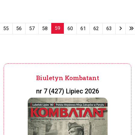
59
55
56
57
58
60
61
62
63
Strona 59 z 79
Biuletyn Kombatant
nr 7 (427) Lipiec 2026