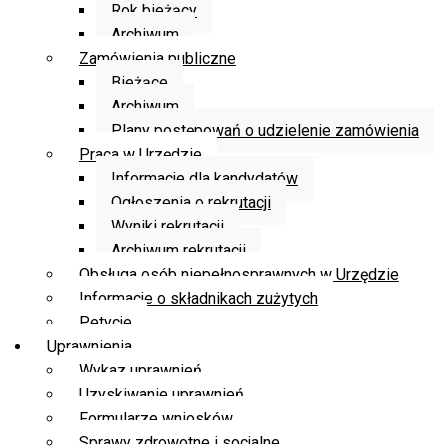
Rok bieżący
Archiwum
Zamówienia publiczne
Bieżące
Archiwum
Plany postępowań o udzielenie zamówienia
Praca w Urzędzie
Informacje dla kandydatów
Ogłoszenia o rekrutacji
Wyniki rekrutacji
Archiwum rekrutacji
Obsługa osób niepełnosprawnych w Urzędzie
Informacje o składnikach zużytych
Petycje
Uprawnienia
Wykaz uprawnień
Uzyskiwanie uprawnień
Formularze wniosków
Sprawy zdrowotne i socjalne