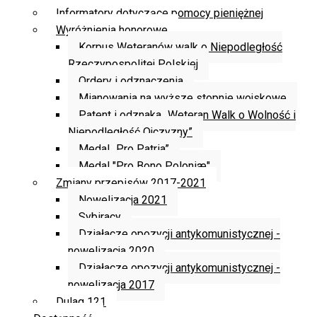
Informatory dotyczące pomocy pieniężnej
Wyróżnienia honorowe
Korpus Weteranów walk o Niepodległość
Rzeczypospolitej Polskiej
Ordery i odznaczenia
Mianowania na wyższe stopnie wojskowe
Patent i odznaka „Weteran Walk o Wolność i
Niepodległość Ojczyzny”
Medal „Pro Patria”
Medal "Pro Bono Poloniæ"
Zmiany przepisów 2017-2021
Nowelizacja 2021
Sybiracy
Działacze opozycji antykomunistycznej -
nowelizacja 2020
Działacze opozycji antykomunistycznej -
nowelizacja 2017
Dulag 121