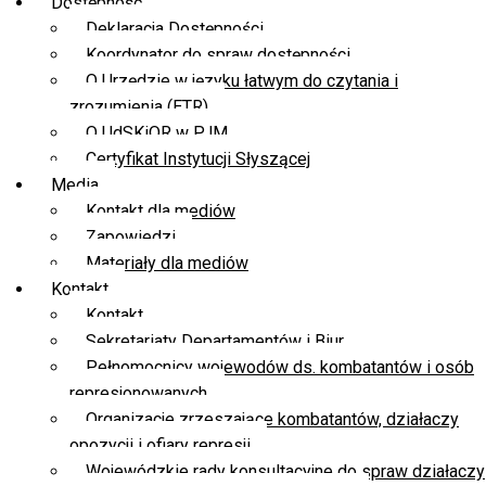
Dostępność
Deklaracja Dostępności
Koordynator do spraw dostępności
O Urzędzie w języku łatwym do czytania i
zrozumienia (ETR)
O UdSKiOR w PJM
Certyfikat Instytucji Słyszącej
Media
Kontakt dla mediów
Zapowiedzi
Materiały dla mediów
Kontakt
Kontakt
Sekretariaty Departamentów i Biur
Pełnomocnicy wojewodów ds. kombatantów i osób
represjonowanych
Organizacje zrzeszające kombatantów, działaczy
opozycji i ofiary represji
Wojewódzkie rady konsultacyjne do spraw działaczy