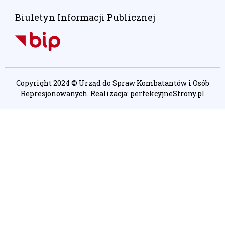
Biuletyn Informacji Publicznej
Copyright 2024 © Urząd do Spraw Kombatantów i Osób
Represjonowanych. Realizacja:
perfekcyjneStrony.pl
Ta witryna wykorzystuje pliki cookie. Są
one niezbędne do tego, aby jak
najlepiej wykorzystać zasoby strony
internetowej, na której się znajdujesz.
Żadna ze znajdujących się w nich
informacji, nie będzie służyć do
zidentyfikowania Ciebie.