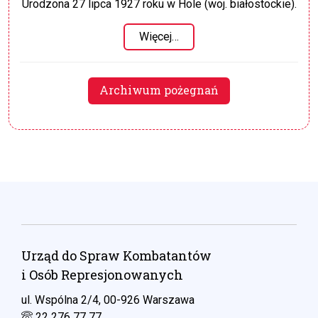
Urodzona 27 lipca 1927 roku w Hole (woj. białostockie).
Więcej…
Archiwum pożegnań
Urząd do Spraw Kombatantów
i Osób Represjonowanych
ul. Wspólna 2/4, 00-926 Warszawa
22 276 77 77