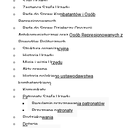
Szef Urzędu
Zastępca Szefa Urzędu
Rada do Spraw Kombatantów i Osób
Represjonowanych
Rada do Spraw Działaczy Opozycji
Antykomunistycznej oraz Osób Represjonowanych z
Powodów Politycznych
Struktura organizacyjna
Historia Urzędu
Misja i wizja Urzędu
Akty prawne
Historia polskiego ustawodawstwa
kombatanckiego
Komunikaty
Patronaty Szefa Urzędu
Regulamin przyznawania patronatów
Przyznane patronaty
Podziękowania
Dotacje