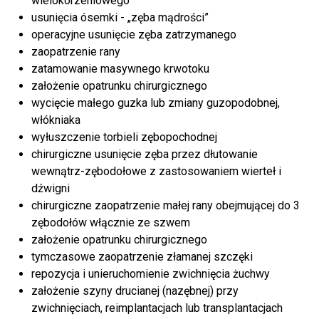
wielokorzeniowego
usunięcia ósemki - „zęba mądrości”
operacyjne usunięcie zęba zatrzymanego
zaopatrzenie rany
zatamowanie masywnego krwotoku
założenie opatrunku chirurgicznego
wycięcie małego guzka lub zmiany guzopodobnej,
włókniaka
wyłuszczenie torbieli zębopochodnej
chirurgiczne usunięcie zęba przez dłutowanie
wewnątrz-zębodołowe z zastosowaniem wierteł i
dźwigni
chirurgiczne zaopatrzenie małej rany obejmującej do 3
zębodołów włącznie ze szwem
założenie opatrunku chirurgicznego
tymczasowe zaopatrzenie złamanej szczęki
repozycja i unieruchomienie zwichnięcia żuchwy
założenie szyny drucianej (nazębnej) przy
zwichnięciach, reimplantacjach lub transplantacjach