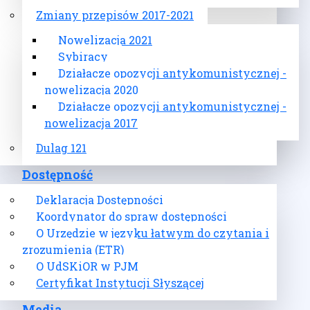
Zmiany przepisów 2017-2021
Nowelizacja 2021
Sybiracy
Działacze opozycji antykomunistycznej -
nowelizacja 2020
Działacze opozycji antykomunistycznej -
nowelizacja 2017
Dulag 121
Dostępność
Deklaracja Dostępności
Koordynator do spraw dostępności
O Urzędzie w języku łatwym do czytania i
zrozumienia (ETR)
O UdSKiOR w PJM
Certyfikat Instytucji Słyszącej