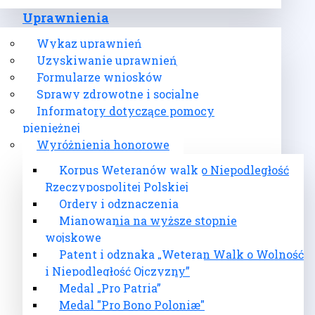
Uprawnienia
Wykaz uprawnień
Uzyskiwanie uprawnień
Formularze wniosków
Sprawy zdrowotne i socjalne
Informatory dotyczące pomocy
pieniężnej
Wyróżnienia honorowe
Korpus Weteranów walk o Niepodległość
Rzeczypospolitej Polskiej
Ordery i odznaczenia
Mianowania na wyższe stopnie
wojskowe
Patent i odznaka „Weteran Walk o Wolność
i Niepodległość Ojczyzny”
Medal „Pro Patria”
Medal "Pro Bono Poloniæ"