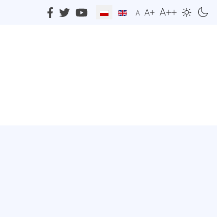
A++
A+
A