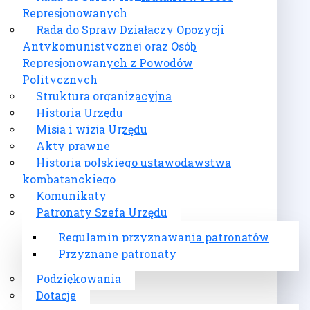
Represjonowanych
Rada do Spraw Działaczy Opozycji
Antykomunistycznej oraz Osób
Represjonowanych z Powodów
Politycznych
Struktura organizacyjna
Historia Urzędu
Misja i wizja Urzędu
Akty prawne
Historia polskiego ustawodawstwa
kombatanckiego
Komunikaty
Patronaty Szefa Urzędu
Regulamin przyznawania patronatów
Przyznane patronaty
Podziękowania
Dotacje