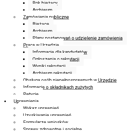
Rok bieżący
Archiwum
Zamówienia publiczne
Bieżące
Archiwum
Plany postępowań o udzielenie zamówienia
Praca w Urzędzie
Informacje dla kandydatów
Ogłoszenia o rekrutacji
Wyniki rekrutacji
Archiwum rekrutacji
Obsługa osób niepełnosprawnych w Urzędzie
Informacje o składnikach zużytych
Petycje
Uprawnienia
Wykaz uprawnień
Uzyskiwanie uprawnień
Formularze wniosków
Sprawy zdrowotne i socjalne