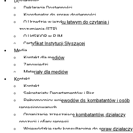
Dostępność
Deklaracja Dostępności
Koordynator do spraw dostępności
O Urzędzie w języku łatwym do czytania i
zrozumienia (ETR)
O UdSKiOR w PJM
Certyfikat Instytucji Słyszącej
Media
Kontakt dla mediów
Zapowiedzi
Materiały dla mediów
Kontakt
Kontakt
Sekretariaty Departamentów i Biur
Pełnomocnicy wojewodów ds. kombatantów i osób
represjonowanych
Organizacje zrzeszające kombatantów, działaczy
opozycji i ofiary represji
Wojewódzkie rady konsultacyjne do spraw działaczy