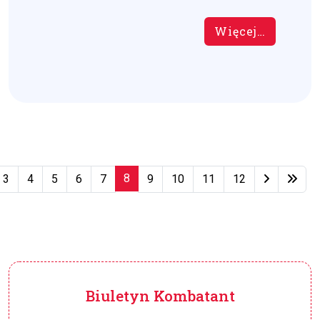
Więcej…
8
3
4
5
6
7
9
10
11
12
Strona 8 z 79
Biuletyn Kombatant