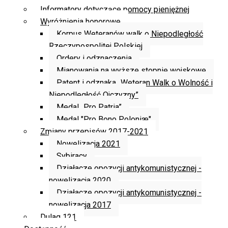
Informatory dotyczące pomocy pieniężnej
Wyróżnienia honorowe
Korpus Weteranów walk o Niepodległość
Rzeczypospolitej Polskiej
Ordery i odznaczenia
Mianowania na wyższe stopnie wojskowe
Patent i odznaka „Weteran Walk o Wolność i
Niepodległość Ojczyzny”
Medal „Pro Patria”
Medal "Pro Bono Poloniæ"
Zmiany przepisów 2017-2021
Nowelizacja 2021
Sybiracy
Działacze opozycji antykomunistycznej -
nowelizacja 2020
Działacze opozycji antykomunistycznej -
nowelizacja 2017
Dulag 121