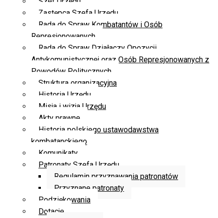
Szef Urzędu
Zastępca Szefa Urzędu
Rada do Spraw Kombatantów i Osób
Represjonowanych
Rada do Spraw Działaczy Opozycji
Antykomunistycznej oraz Osób Represjonowanych z
Powodów Politycznych
Struktura organizacyjna
Historia Urzędu
Misja i wizja Urzędu
Akty prawne
Historia polskiego ustawodawstwa
kombatanckiego
Komunikaty
Patronaty Szefa Urzędu
Regulamin przyznawania patronatów
Przyznane patronaty
Podziękowania
Dotacje