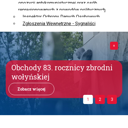
opozycji antykomunistycznej oraz osób
represjonowanych z powodów politycznych
Inspektor Ochrony Danych Osobowych
Zgłoszenia Wewnętrzne - Sygnaliści
Obchody 83. rocznicy zbrodni
wołyńskiej
Zobacz więcej
1
2
3